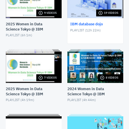
APRIL 30, 2025
9 VIDEOS
19 VIDEOS
RDS for Db2: 2025年3月最新情報アップデート
APRIL 30, 2025
2025 Women in Data
IBM database dojo
Science Tokyo @ IBM
PLAYLIST (
12h 22m
)
Db2 SaaS(Db2 on Cloud Gen3)を見てみよう
PLAYLIST (
6h 1m
)
MARCH 11, 2025
RDS for Db2 データ移行編 - Part3: Qレプリケーショ
ンでデータ連携
OCTOBER 28, 2024
RDS for Db2 データ移行編 - Part2: S3経由のバックア
7 VIDEOS
8 VIDEOS
ップ/リストアでデータ移行
OCTOBER 16, 2024
2025 Women in Data
2024 Women in Data
Science Tokyo @ IBM
Science Tokyo @ IBM
RDS for Db2 はじめの一歩・バックアップ編
PLAYLIST (
4h 19m
)
PLAYLIST (
4h 44m
)
JULY 29, 2024
RDS for Db2 はじめの一歩・HA(高可用性)編
JULY 12, 2024