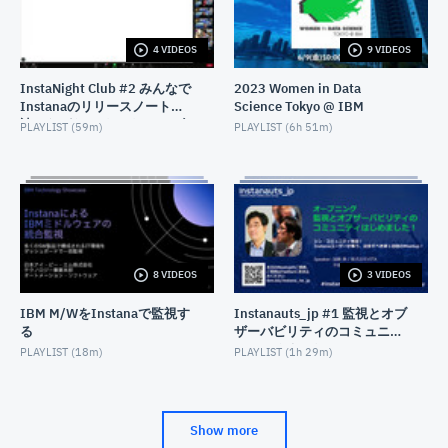
JUNE 14, 2022
4 VIDEOS
9 VIDEOS
Db2サポートが語る！Db2の好きなとこ＆開発の裏側
教えます
InstaNight Club #2 みんなで
2023 Women in Data
APRIL 28, 2022
Instanaのリリースノートを
Science Tokyo @ IBM
読みながらワイワイ - 2023年
PLAYLIST (
59m
)
PLAYLIST (
6h 51m
)
8月26日開催
8 VIDEOS
3 VIDEOS
IBM M/WをInstanaで監視す
Instanauts_jp #1 監視とオブ
る
ザーバビリティのコミュニテ
ィはじめました！(Instana
PLAYLIST (
18m
)
PLAYLIST (
1h 29m
)
Observability User Group）
Show more