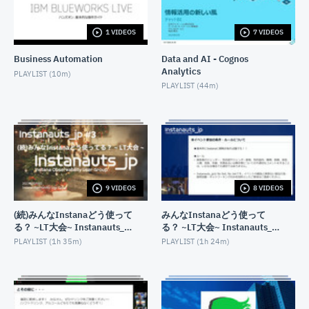
RDS for Db2 はじめの一歩・作り方編
JUNE 28, 2024
1 VIDEOS
7 VIDEOS
Business Automation
Data and AI - Cognos
データベース ハンズオン超入門 Db2 on Cloudを使っ
てみよう!
Analytics
PLAYLIST (
10m
)
SEPTEMBER 8, 2023
PLAYLIST (
44m
)
Db2 REST APIを使ってみよう! 〜Db2 on Cloud編〜
JULY 27, 2023
1時間でわかる&魅せる! Db2 LUW 11.5.8の最新情報
JUNE 28, 2023
9 VIDEOS
8 VIDEOS
Db2 pureScale on AWS登場！(Database Dojo)
(続)みんなInstanaどう使って
みんなInstanaどう使って
DECEMBER 20, 2022
る？ ~LT大会~ Instanauts_jp
る？ ~LT大会~ Instanauts_jp
#3
#2
PLAYLIST (
1h 35m
)
PLAYLIST (
1h 24m
)
Db2でシェアサイクルポートの地理情報分析をやって
みよう!
OCTOBER 3, 2022
IBM Database Dojo ~無償のDb2 on CloudをJupyter
Notebookから使ってみよう~