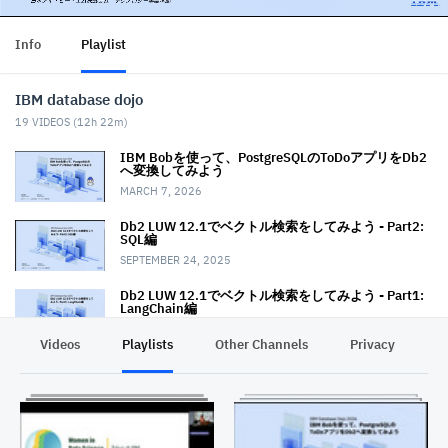
Info
Playlist
IBM database dojo
19
VIDEOS (
12h 22m
)
IBM Bobを使って、PostgreSQLのToDoアプリをDb2
へ変換してみよう
MARCH 7, 2026
Db2 LUW 12.1でベクトル検索をしてみよう - Part2:
SQL編
SEPTEMBER 24, 2025
Db2 LUW 12.1でベクトル検索をしてみよう - Part1:
LangChain編
SEPTEMBER 24, 2025
Videos
Playlists
Other Channels
Privacy
High Performance Unload for Db2をみてみよう
AUGUST 11, 2025
watsonx.data上のベクトル・データベース Milvusを
見てみよう