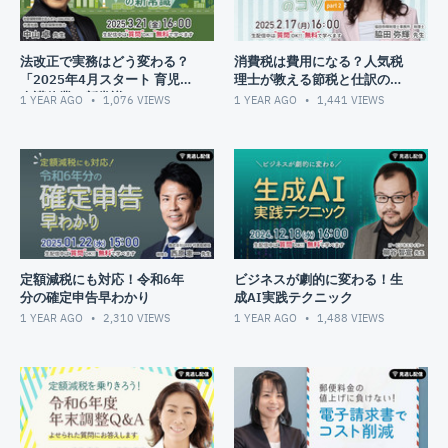
法改正で実務はどう変わる？
消費税は費用になる？人気税
「2025年4月スタート 育児・
理士が教える節税と仕訳のコ
介護休業の新常識」
ツ part2
1 YEAR AGO
1,076
VIEWS
1 YEAR AGO
1,441
VIEWS
定額減税にも対応！令和6年
ビジネスが劇的に変わる！生
分の確定申告早わかり
成AI実践テクニック
1 YEAR AGO
2,310
VIEWS
1 YEAR AGO
1,488
VIEWS