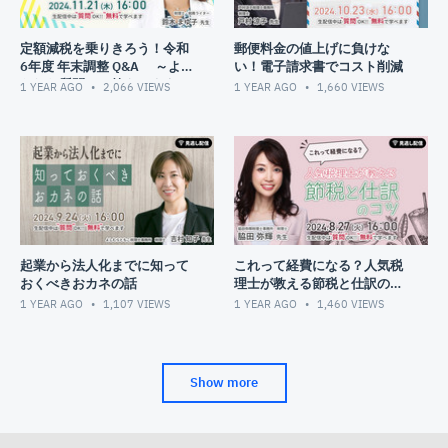
定額減税を乗りきろう！令和
郵便料金の値上げに負けな
6年度 年末調整 Q&A ～よせ
い！電子請求書でコスト削減
られた質問にお答えします～
1 YEAR AGO
2,066
VIEWS
1 YEAR AGO
1,660
VIEWS
起業から法人化までに知って
これって経費になる？人気税
おくべきおカネの話
理士が教える節税と仕訳のコ
ツ
1 YEAR AGO
1,107
VIEWS
1 YEAR AGO
1,460
VIEWS
Show more