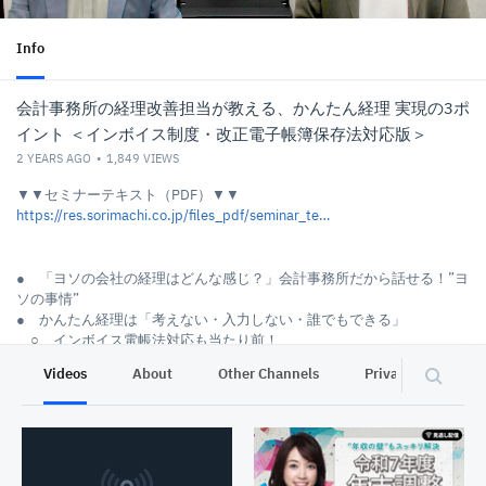
Info
会計事務所の経理改善担当が教える、かんたん経理 実現の3ポ
イント ＜インボイス制度・改正電子帳簿保存法対応版＞
2 YEARS AGO
1,849
VIEWS
▼▼セミナーテキスト（PDF）▼▼
https://res.sorimachi.co.jp/files_pdf/seminar_text/ols_231218_text.pdf
● 「ヨソの会社の経理はどんな感じ？」会計事務所だから話せる！”ヨ
ソの事情”
● かんたん経理は「考えない・入力しない・誰でもできる」
○ インボイス電帳法対応も当たり前！
● かんたん経理 実現の３ポイント
Videos
About
Other Channels
Privacy
○ 領収書と請求書はペーパーレス
○ お金を支払うときはキャッシュレス
○ 仕訳入力は作業レス
講師：小泉 直哉 様
＜一般社団法人日本業務効率・情報安全機構 (iBeis）