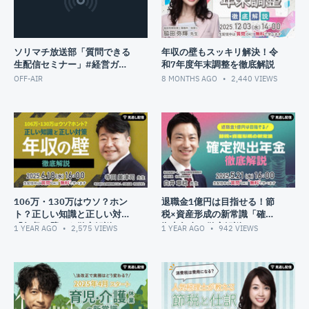
株式会社ミッドランドITソリューション（ミッドランド税理士法人グ
ループ）＞
2023年12月18日(月) 配信
ソリマチ放送部「質問できる
年収の壁もスッキリ解決！令
生配信セミナー」#経営ガイ
和7年度年末調整を徹底解説
ド
OFF-AIR
8 MONTHS AGO
2,440
VIEWS
106万・130万はウソ？ホン
退職金1億円は目指せる！節
ト？正しい知識と正しい対策
税×資産形成の新常識「確定
「年収の壁」を徹底解説
拠出年金」徹底解説！
1 YEAR AGO
2,575
VIEWS
1 YEAR AGO
942
VIEWS