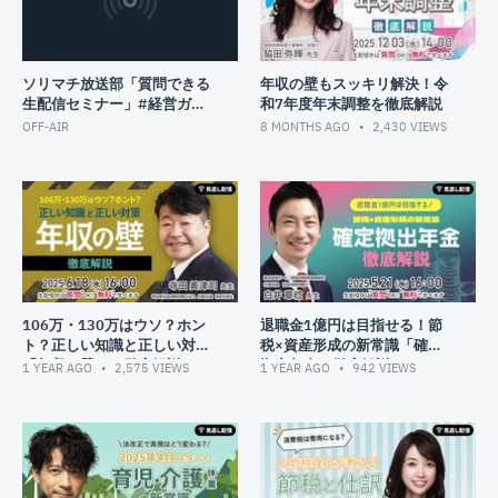
ソリマチ放送部「質問できる
年収の壁もスッキリ解決！令
生配信セミナー」#経営ガイ
和7年度年末調整を徹底解説
ド
OFF-AIR
8 MONTHS AGO
2,430
VIEWS
106万・130万はウソ？ホン
退職金1億円は目指せる！節
ト？正しい知識と正しい対策
税×資産形成の新常識「確定
「年収の壁」を徹底解説
拠出年金」徹底解説！
1 YEAR AGO
2,575
VIEWS
1 YEAR AGO
942
VIEWS