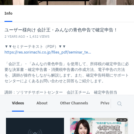
Info
ユーザー様向け 会計王・みんなの青色申告で確定申告！
2 YEARS AGO
1,432
VIEWS
▼▼セミナーテキスト（PDF）▼▼
https://res.sorimachi.co.jp/files_pdf/seminar_text/ols_240205_text.pdf
「会計王」・「みんなの青色申告」を使用して、所得税の確定申告に必
要な決算書・確定申告書・消費税申告書の作成方法、電子申告の方法
を、講師が操作をしながら解説します。また、確定申告時期にサポート
センターによくあるお問い合わせと回答もご紹介します。
講師：ソリマチサポートセンター 会計王チーム 確定申告担当
Videos
About
Other Channels
Privacy
2024年2月5日(月) 配信