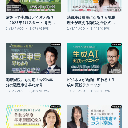
法改正で実務はどう変わる？
消費税は費用になる？人気税
「2025年4月スタート 育児・
理士が教える節税と仕訳のコ
介護休業の新常識」
ツ part2
1 YEAR AGO
1,076
VIEWS
1 YEAR AGO
1,441
VIEWS
定額減税にも対応！令和6年
ビジネスが劇的に変わる！生
分の確定申告早わかり
成AI実践テクニック
1 YEAR AGO
2,310
VIEWS
1 YEAR AGO
1,488
VIEWS