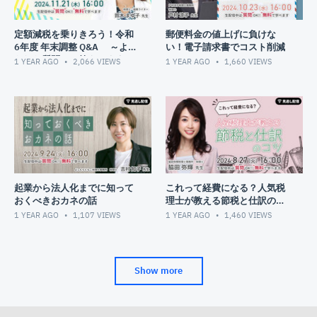
定額減税を乗りきろう！令和
郵便料金の値上げに負けな
6年度 年末調整 Q&A ～よせ
い！電子請求書でコスト削減
られた質問にお答えします～
1 YEAR AGO
2,066
VIEWS
1 YEAR AGO
1,660
VIEWS
起業から法人化までに知って
これって経費になる？人気税
おくべきおカネの話
理士が教える節税と仕訳のコ
ツ
1 YEAR AGO
1,107
VIEWS
1 YEAR AGO
1,460
VIEWS
Show more