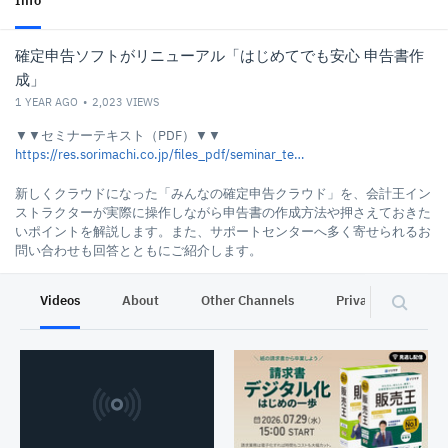
Info
確定申告ソフトがリニューアル「はじめてでも安心 申告書作
成」
1 YEAR AGO
2,023
VIEWS
▼▼セミナーテキスト（PDF）▼▼
https://res.sorimachi.co.jp/files_pdf/seminar_text/ols_250214_text.pdf
新しくクラウドになった「みんなの確定申告クラウド」を、会計王イン
ストラクターが実際に操作しながら申告書の作成方法や押さえておきた
いポイントを解説します。また、サポートセンターへ多く寄せられるお
問い合わせも回答とともにご紹介します。
ガイド：会計王インストラクター
Videos
About
Other Channels
Privacy
2025年2月14日（金）配信
▼▼質疑応答▼▼
https://video.ibm.com/recorded/134231110
▼▼アンケート（1分程度）▼▼