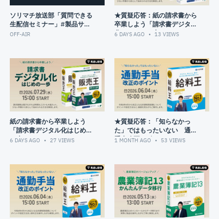
https://jp.surveymonkey.com/r/BJ26BV9
ソリマチ放送部「質問できる
★質疑応答：紙の請求書から
※今後のより良い運営のためご協力下さい
生配信セミナー」#製品サポ
卒業しよう「請求書デジタル
ート
化はじめの一歩」
▼▼チャプター▼▼
OFF-AIR
6 DAYS AGO
13
VIEWS
02:48
目次
03:31
1.確定申告に必要な書類は？
05:10
2.申告書の作成・電子申告！
07:52
申告書作成の流れ
09:32
①会計製品と連携
14:47
②他収入の入力
紙の請求書から卒業しよう
★質疑応答：「知らなかっ
「請求書デジタル化はじめの
た」ではもったいない 通勤
15:26
∟国民年金の入力
一歩」
手当改正のポイント
6 DAYS AGO
27
VIEWS
1 MONTH AGO
53
VIEWS
18:10
③各種控除の入力
18:31
∟保険料控除の入力
20:47
∟配偶者／扶養控除の入力
25:03
∟医療費控除の入力
27:44
④他書類の作成
28:03
∟第三表