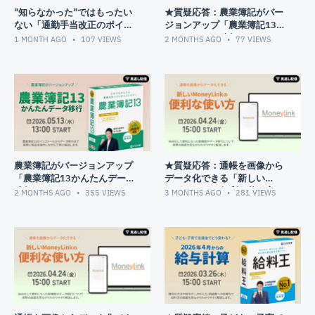
28:56
∟第四表
"知らなかった"ではもったい
★質疑応答：農業簿記がバー
ない「通勤手当改正のポイン
ジョンアップ「農業簿記13か
32:55
プレビューで作成した書類を確認！
ト」
んたんデータ移行」
1 MONTH AGO
107
VIEWS
2 MONTHS AGO
77
VIEWS
33:54
⑤電子申告用ファイルの出力
34:07
∟電子申告の流れ
34:44
∟電子申告を行う際の注意点
36:01
∟電子申告用ファイルの出力
37:44
3.消費税申告書も電子申告！
38:38
①マイナンバーと利用者識別番号の確認
39:16
②記載内容の確認
農業簿記がバージョンアップ
★質疑応答：通帳を画像から
「農業簿記13かんたんデータ
データ化できる「新しい
41:24
③電子申告用ファイルの出力
移行」
MoneyLinkの便利な使い方」
2 MONTHS AGO
355
VIEWS
3 MONTHS AGO
281
VIEWS
42:18
4.よくある質問＆解決方法を解説！
42:37
Q1.申告者は複数人作成できますか？
43:17
Q2.給与所得の源泉徴収票はどこから入力すればよいですか？
45:14
Q3.ふるさと納税はどこから入力すればよいですか？
47:24
Q4.配偶者を登録しても配偶者控除が計算されません
48:37
Q5.定額減税の設定は何をすればよいですか？