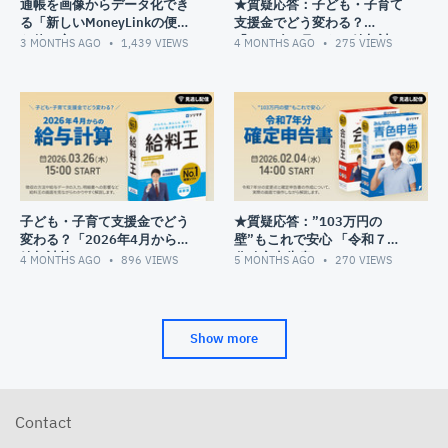
51:49
困ったときに役立つＱ＆Ａのご紹介
通帳を画像からデータ化でき
★質疑応答：子ども・子育て
る「新しいMoneyLinkの便利
支援金でどう変わる？
な使い方」
「2026年4月からの給与計
3 MONTHS AGO
1,439
VIEWS
4 MONTHS AGO
275
VIEWS
算」
子ども・子育て支援金でどう
★質疑応答：”103万円の
変わる？「2026年4月からの
壁”もこれで安心 「令和７年
給与計算」
分確定申告書」
4 MONTHS AGO
896
VIEWS
5 MONTHS AGO
270
VIEWS
Show more
Contact