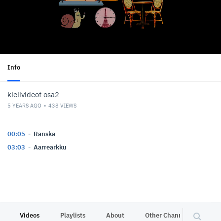
Info
kielivideot osa2
5 YEARS AGO
438
VIEWS
00:05
Ranska
03:03
Aarrearkku
Videos
Playlists
About
Other Channels
Pr