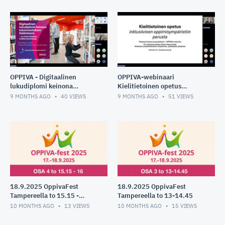
tukemisen periaatteet
OPPIVA - Digitaalinen
OPPIVA-webinaari
lukudiplomi keinona
Kielitietoinen opetus
lukuinnostuksen
inklusiivisen
9 MONTHS AGO
40
VIEWS
9 MONTHS AGO
51
VIEWS
lisäämiseen 2.10.2025
oppimisympäristön perusta.
8.10.2025
18.9.2025 OppivaFest
18.9.2025 OppivaFest
Tampereella to 15.15 -
Tampereella to 13-14.45
16.10
10 MONTHS AGO
13
VIEWS
10 MONTHS AGO
15
VIEWS