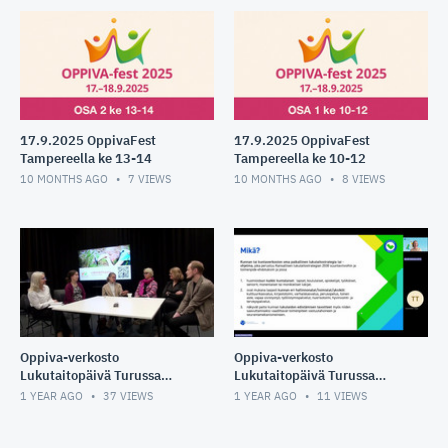
17.9.2025 OppivaFest
17.9.2025 OppivaFest
Tampereella ke 13-14
Tampereella ke 10-12
10 MONTHS AGO
7
VIEWS
10 MONTHS AGO
8
VIEWS
Oppiva-verkosto
Oppiva-verkosto
Lukutaitopäivä Turussa
Lukutaitopäivä Turussa
24.4.2025 pyöreän pöydän
24.4.2025 puheenvuorot
1 YEAR AGO
37
VIEWS
1 YEAR AGO
11
VIEWS
keskustelu lukutaidon
osa 3
merkityksestä