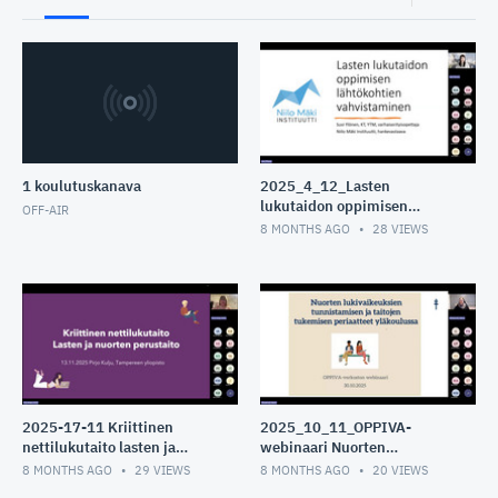
1 koulutuskanava
2025_4_12_Lasten
lukutaidon oppimisen
OFF-AIR
lähtökohtien vahvistaminen
8 MONTHS AGO
28
VIEWS
2025-17-11 Kriittinen
2025_10_11_OPPIVA-
nettilukutaito lasten ja
webinaari Nuorten
nuorten perustaito -
lukivaikeuksien
8 MONTHS AGO
29
VIEWS
8 MONTHS AGO
20
VIEWS
webinaari
tunnistamisen ja taitojen