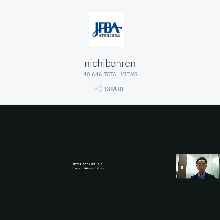
nichibenren
40,646 TOTAL VIEWS
SHARE