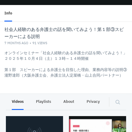
Info
社会⼈経験のある弁護⼠の話を聞いてみよう！第１部③スピ
ーカーによる説明
7 MONTHS AGO
91
VIEWS
オンラインセミナー「社会⼈経験のある弁護⼠の話を聞いてみよう！」
２０２５年１０月４日（土）１３時～１４時開催
第１部 スピーカーによる弁護士を目指した理由、業務内容等の説明③
瀧野達郎（大阪弁護士会、弁護士法人淀屋橋・山上合同パートナー）
Videos
Playlists
About
Privacy