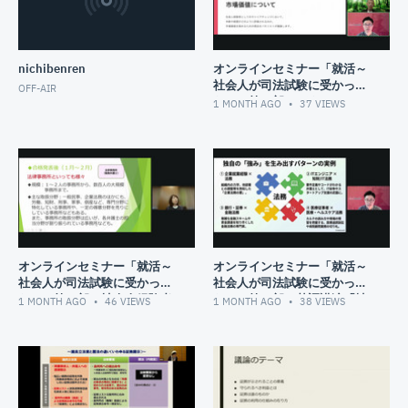
nichibenren
オンラインセミナー「就活～
社会人が司法試験に受かった
OFF-AIR
ら～」第３部 パネルディス
1 MONTH AGO
37
VIEWS
カッション
オンラインセミナー「就活～
オンラインセミナー「就活～
社会人が司法試験に受かった
社会人が司法試験に受かった
ら～」第２部 社会人経験者
ら～」第１部 基調講演「社
1 MONTH AGO
46
VIEWS
1 MONTH AGO
38
VIEWS
の就活体験談報告
会人経験者のキャリア戦略」