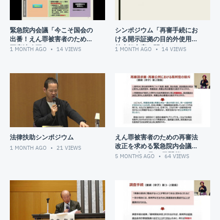
緊急院内会議「今こそ国会の
シンポジウム「再審手続にお
出番！えん罪被害者のための
ける開示証拠の目的外使用の
再審法改正を」
禁止規定案を問う～あるべき
1 MONTH AGO
14
VIEWS
1 MONTH AGO
14
VIEWS
再審法改正をめざして」
法律扶助シンポジウム
えん罪被害者のための再審法
改正を求める緊急院内会議
1 MONTH AGO
21
VIEWS
（2026年2月25日開催）
5 MONTHS AGO
64
VIEWS