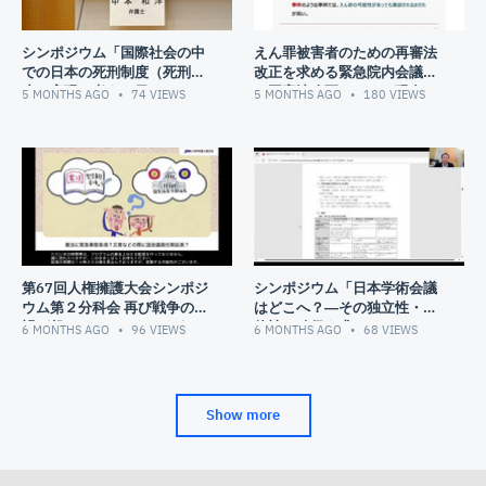
シンポジウム「国際社会の中
えん罪被害者のための再審法
での日本の死刑制度（死刑廃
改正を求める緊急院内会議
止の実現を考える日２０２
（再審法改正をめぐる現在の
5 MONTHS AGO
74
VIEWS
5 MONTHS AGO
180
VIEWS
５）」
情勢について）
第67回人権擁護大会シンポジ
シンポジウム「日本学術会議
ウム第２分科会 再び戦争の惨
はどこへ？―その独立性・自
禍が起こることのないように
律性の確保を求めて―」
6 MONTHS AGO
96
VIEWS
6 MONTHS AGO
68
VIEWS
～「危機の時代」の私たちの
選択～
Show more