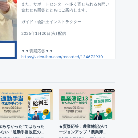
また、サポートセンターへ多く寄せられるお問い
合わせも回答とともにご案内します。
ガイド：会計王インストラクター
2026年1月20日(火) 配信
▼▼質疑応答▼▼
https://video.ibm.com/recorded/134672930
▼▼アンケート（1分程度）▼▼
https://forms.gle/cwVQersKEpvqWR968
※今後のより良い運営のためご協力下さい
▼▼チャプター▼▼
02:11
目次
03:04
令和7年度税制改正について
06:13
青色申告決算書を作成するための事前準
"知らなかった"ではもった
★質疑応答：農業簿記がバ
備
いない「通勤手当改正のポ
ージョンアップ「農業簿記
07:46
青色申告決算書の作成方法
イント」
13かんたんデータ移行」