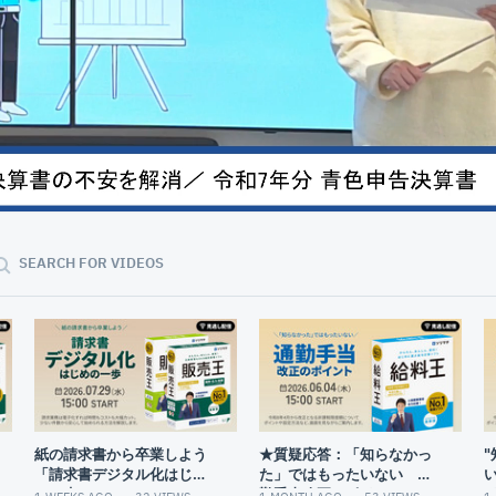
48:37
SEARCH FOR VIDEOS
紙の請求書から卒業しよう
★質疑応答：「知らなかっ
「請求書デジタル化はじめ
た」ではもったいない 通
の一歩」
勤手当改正のポイント