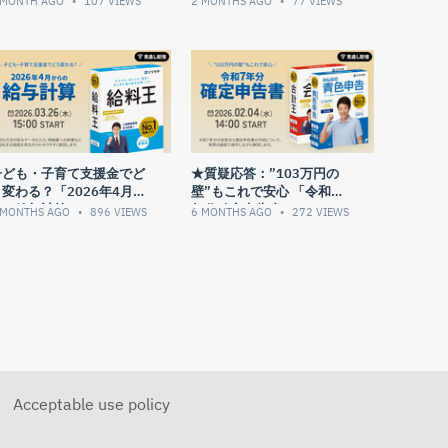
 MONTH AGO
107
VIEWS
2 MONTHS AGO
77
VIEWS
07:59
STEP1 １年分の仕訳の内容を確認
10:26
STEP2 減価償却費などの決算仕訳を入
力
11:14
減価償却費の入力方法
18:26
家事関連費の入力方法
21:32
棚卸資産の入力方法
子ども・子育て支援金でど
★質疑応答：”103万円の
25:27
STEP3 青色申告入力の画面を入力
変わる？「2026年4月か
壁”もこれで安心 「令和７
28:03
売上／仕入金額の明細を入力する方法
らの給与計算」
年分確定申告書」
 MONTHS AGO
896
VIEWS
6 MONTHS AGO
272
VIEWS
33:20
地代家賃の内訳を入力する方法
36:39
不動産収入の内訳を入力する方法
40:25
STEP4 青色申告決算書の内容を確認
42:15
よくあるご質問
42:26
①決算書を作成する際に、「損益計算書
(一般用)と各ページの内訳の合計が一致
しません～」の画面が表示される原因を
教えてください。
Acceptable use policy
44:17
②決算書の1ページ目にある「26番のそ
の他費用」には、何の金額が集計されて