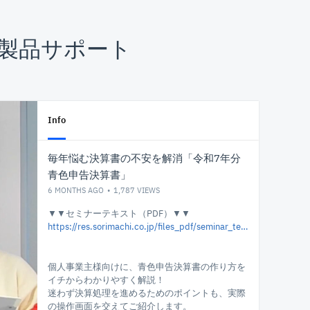
製品サポート
Info
毎年悩む決算書の不安を解消「令和7年分
青色申告決算書」
6 MONTHS AGO
1,787
VIEWS
▼▼セミナーテキスト（PDF）▼▼
https://res.sorimachi.co.jp/files_pdf/seminar_text/ols_260120_text.pdf?live20260120df
個人事業主様向けに、青色申告決算書の作り方を
イチからわかりやすく解説！
迷わず決算処理を進めるためのポイントも、実際
の操作画面を交えてご紹介します。