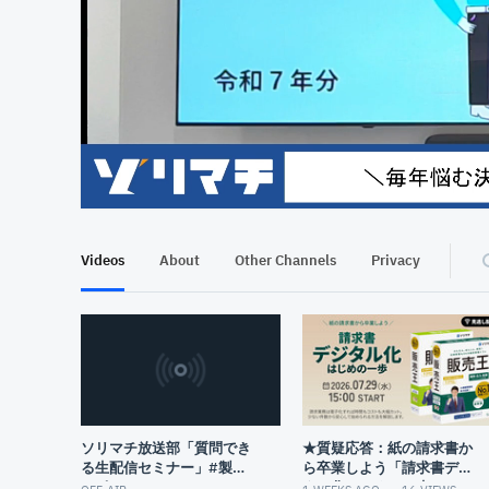
At position 00:13
00:13
Videos
About
Other Channels
Privacy
ソリマチ放送部「質問でき
★質疑応答：紙の請求書か
る生配信セミナー」#製品
ら卒業しよう「請求書デジ
サポート
タル化はじめの一歩」