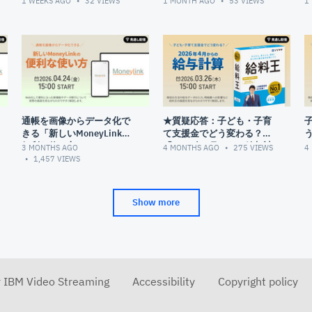
1 WEEKS AGO
32
VIEWS
1 MONTH AGO
53
VIEWS
1
通帳を画像からデータ化で
★質疑応答：子ども・子育
きる「新しいMoneyLinkの
て支援金でどう変わる？
う
便利な使い方」
「2026年4月からの給与計
3 MONTHS AGO
4 MONTHS AGO
275
VIEWS
4
算」
1,457
VIEWS
Show more
r IBM Video Streaming
Accessibility
Copyright policy