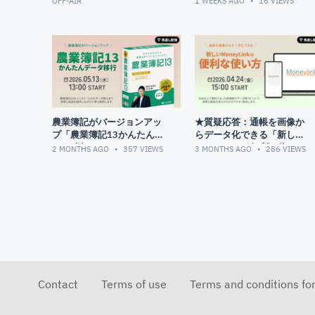
OFF-AIR
1 WEEKS AGO
16
VIEWS
農業簿記がバージョンアッ
★質疑応答：通帳を画像か
プ「農業簿記13かんたんデ
らデータ化できる「新しい
ータ移行」
MoneyLinkの便利な使い
2 MONTHS AGO
357
VIEWS
3 MONTHS AGO
286
VIEWS
方」
Contact
Terms of use
Terms and conditions fo