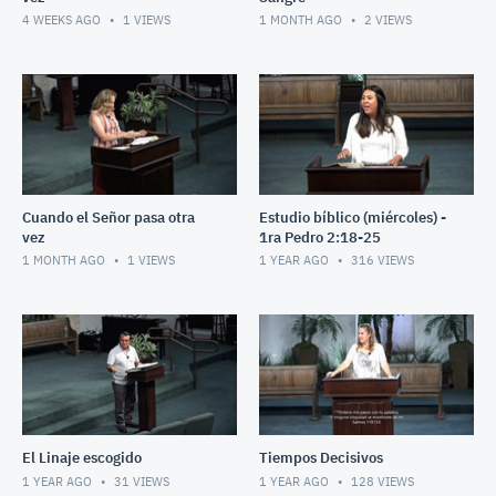
4 WEEKS AGO
1
VIEWS
1 MONTH AGO
2
VIEWS
Cuando el Señor pasa otra
Estudio bíblico (miércoles) -
vez
1ra Pedro 2:18-25
1 MONTH AGO
1
VIEWS
1 YEAR AGO
316
VIEWS
El Linaje escogido
Tiempos Decisivos
1 YEAR AGO
31
VIEWS
1 YEAR AGO
128
VIEWS