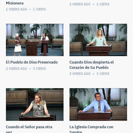
Misionera
2 WEEKS AGO
2
VIEWS
1 WEEKS AGO
1
VIEWS
El Pueblo de Dios Preservado
Cuando Dios despierta el
Corazón de Su Pueblo
2 WEEKS AGO
3
VIEWS
3 WEEKS AGO
3
VIEWS
Cuando el Señor pasa otra
La Iglesia Comprada con
vez
Sangre