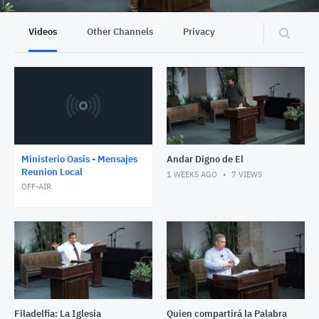
Videos
Other Channels
Privacy
Ministerio Oasis - Mensajes
Andar Digno de El
Reunion Local
1 WEEKS AGO
7
VIEWS
OFF-AIR
Filadelfia: La Iglesia
Quien compartirá la Palabra