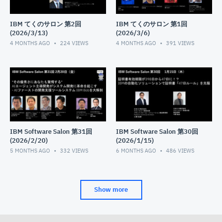
IBM てくのサロン 第2回
IBM てくのサロン 第1回
(2026/3/13)
(2026/3/6)
4 MONTHS AGO
224
VIEWS
4 MONTHS AGO
391
VIEWS
IBM Software Salon 第31回
IBM Software Salon 第30回
(2026/2/20)
(2026/1/15)
5 MONTHS AGO
332
VIEWS
6 MONTHS AGO
486
VIEWS
Show more