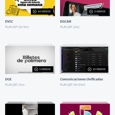
34 VIDEOS
3 VIDEOS
DVIC
DGCAR
PLAYLIST (
1h 9m
)
PLAYLIST (
2m
)
1 VIDEOS
21 VIDEOS
DGE
Comunicaciones Unificadas
PLAYLIST (
3m
)
PLAYLIST (
4h 53m
)