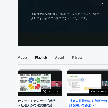
At position 00:13
00:13
Videos
Playlists
About
Privacy
3 VIDEOS
4 VIDEOS
オンラインセミナー「就活
社会⼈経験のある弁護⼠の
～社会人が司法試験に受か
話を聞いてみよう！