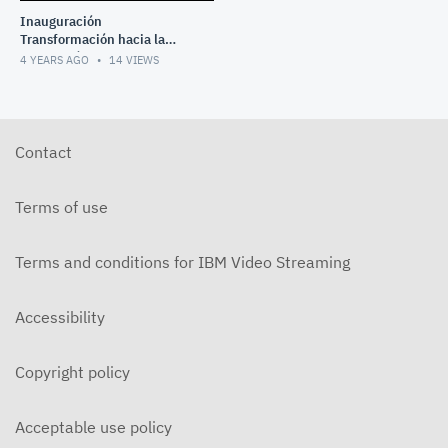
Inauguración
Transformación hacia la
Innovación Sustentable
4 YEARS AGO
14
VIEWS
Contact
Terms of use
Terms and conditions for IBM Video Streaming
Accessibility
Copyright policy
Acceptable use policy