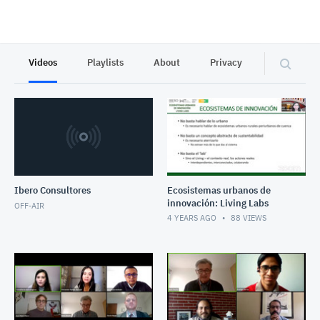
Videos
Playlists
About
Privacy
Ibero Consultores
Ecosistemas urbanos de
innovación: Living Labs
OFF-AIR
4 YEARS AGO
88
VIEWS