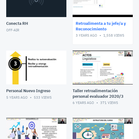
Conecta RH
Retroalimenta a tu jefe/a y
Reconocimiento
OFF-AIR
3 YEARS AGO
1,558
VIEWS
Personal Nuevo Ingreso
Taller retroalimentación
personal evaluador 2020/3
5 YEARS AGO
533
VIEWS
6 YEARS AGO
371
VIEWS