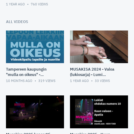
1 YEAR AGO
760
VIEWS
ALL VIDEOS
Tampereen kaupungin
MUSAKISA 2024 - Valoa
"mulla on oikeus" -
(lukiosarja) - Lumi
videokilpailu
Leppävuori
10 MONTHS AGO
319
VIEWS
1 YEAR AGO
33
VIEWS