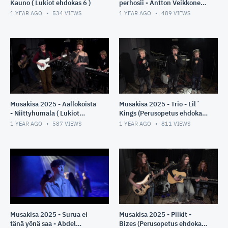
Kauno ( Lukiot ehdokas 6 )
perhosii - Antton Veikkonen
( Lukiot ehdokas 7 )
1 YEAR AGO
534
VIEWS
1 YEAR AGO
489
VIEWS
Musakisa 2025 - Aallokoista
Musakisa 2025 - Trio - Lil´
- Niittyhumala ( Lukiot
Kings (Perusopetus ehdokas
ehdokas 11)
3)
1 YEAR AGO
587
VIEWS
1 YEAR AGO
811
VIEWS
Musakisa 2025 - Surua ei
Musakisa 2025 - Piikit -
tänä yönä saa - Abdel
Bizes (Perusopetus ehdokas