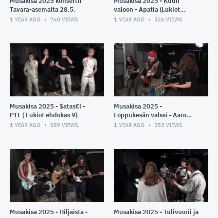
Musakisa 2025 konsertti
Musakisa 2025 - Kuun
Tavara-asemalta 28.5.
valoon - Apatia (Lukiot
ehdokas 10)
1 YEAR AGO
760
VIEWS
1 YEAR AGO
326
VIEWS
Musakisa 2025 - $atas€l -
Musakisa 2025 -
PTL ( Lukiot ehdokas 9)
Loppukesän valssi - Aaro
Joki & Arpajaiset ( Lukiot
1 YEAR AGO
589
VIEWS
1 YEAR AGO
553
VIEWS
ehdokas 8 )
Musakisa 2025 - Hiljaista -
Musakisa 2025 - Tulivuorii ja