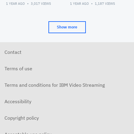
Creates Lumielle (
1)
1 YEAR AGO
3,017
VIEWS
1 YEAR AGO
1,187
VIEWS
Perusopetus ehdokas 5)
Show more
Contact
Terms of use
Terms and conditions for IBM Video Streaming
Accessibility
Copyright policy