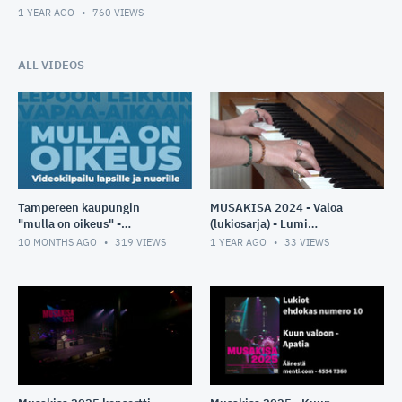
1 YEAR AGO
760
VIEWS
ALL VIDEOS
Tampereen kaupungin
MUSAKISA 2024 - Valoa
"mulla on oikeus" -
(lukiosarja) - Lumi
videokilpailu
Leppävuori
10 MONTHS AGO
319
VIEWS
1 YEAR AGO
33
VIEWS