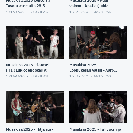
Musakisa 2025 konsertti
Musakisa 2025 - Kuun
Tavara-asemalta 28.5.
valoon - Apatia (Lukiot
ehdokas 10)
1 YEAR AGO
760
VIEWS
1 YEAR AGO
326
VIEWS
Musakisa 2025 - $atas€l -
Musakisa 2025 -
PTL ( Lukiot ehdokas 9)
Loppukesän valssi - Aaro
Joki & Arpajaiset ( Lukiot
1 YEAR AGO
589
VIEWS
1 YEAR AGO
553
VIEWS
ehdokas 8 )
Musakisa 2025 - Hiljaista -
Musakisa 2025 - Tulivuorii ja