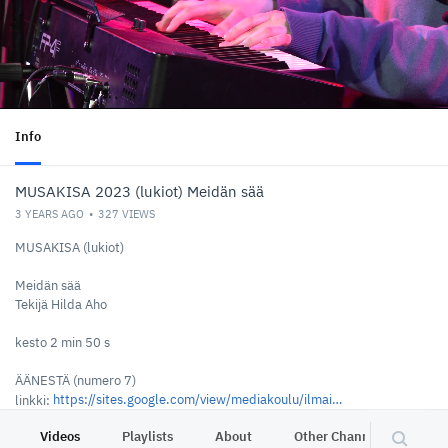
Info
MUSAKISA 2023 (lukiot) Meidän sää
3 YEARS AGO
327
VIEWS
MUSAKISA (lukiot)
Meidän sää
Tekijä Hilda Aho
kesto 2 min 50 s
ÄÄNESTÄ (numero 7)
https://sites.google.com/view/mediakoulu/ilmaisu-pajat/erityispajat/musakisa
linkki:
Videos
Playlists
About
Other Channels
Pr