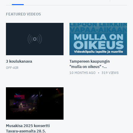
FEATURED VIDEOS
3 koulukanava
Tampereen kaupungin
"mulla on oikeus" -
OFF-AIR
videokilpailu
10 MONTHS AGO
319
VIEWS
Musakisa 2025 konsertti
Tavara-asemalta 28.5.