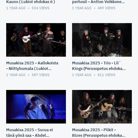
Kauno ( Lukiot ehdokas 6 )
perhosii - Antton Veikkonen
( Lukiot ehdokas 7 )
1 YEAR AGO
534
VIEWS
1 YEAR AGO
489
VIEWS
Musakisa 2025 - Aallokoista
Musakisa 2025 - Trio - Lil´
- Niittyhumala ( Lukiot
Kings (Perusopetus ehdokas
ehdokas 11)
3)
1 YEAR AGO
587
VIEWS
1 YEAR AGO
811
VIEWS
Musakisa 2025 - Surua ei
Musakisa 2025 - Piikit -
tänä yönä saa - Abdel
Bizes (Perusopetus ehdokas