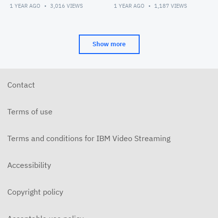
Creates Lumielle (
1)
1 YEAR AGO
3,016
VIEWS
1 YEAR AGO
1,187
VIEWS
Perusopetus ehdokas 5)
Show more
Contact
Terms of use
Terms and conditions for IBM Video Streaming
Accessibility
Copyright policy