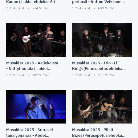
Kauno ( Lukiot ehdokas 6 )
perhosii - Antton Veikkonen
( Lukiot ehdokas 7 )
1 YEAR AGO
534
VIEWS
1 YEAR AGO
489
VIEWS
Musakisa 2025 - Aallokoista
Musakisa 2025 - Trio - Lil´
- Niittyhumala ( Lukiot
Kings (Perusopetus ehdokas
ehdokas 11)
3)
1 YEAR AGO
587
VIEWS
1 YEAR AGO
811
VIEWS
Musakisa 2025 - Surua ei
Musakisa 2025 - Piikit -
tänä yönä saa - Abdel
Bizes (Perusopetus ehdokas