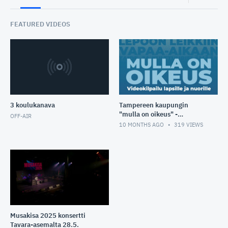
FEATURED VIDEOS
3 koulukanava
Tampereen kaupungin
"mulla on oikeus" -
OFF-AIR
videokilpailu
10 MONTHS AGO
319
VIEWS
Musakisa 2025 konsertti
Tavara-asemalta 28.5.