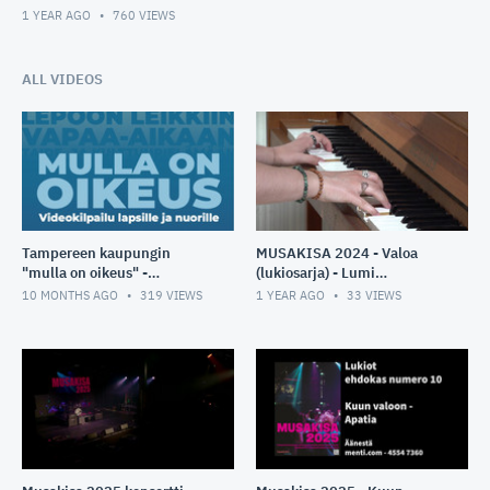
1 YEAR AGO
760
VIEWS
ALL VIDEOS
Tampereen kaupungin
MUSAKISA 2024 - Valoa
"mulla on oikeus" -
(lukiosarja) - Lumi
videokilpailu
Leppävuori
10 MONTHS AGO
319
VIEWS
1 YEAR AGO
33
VIEWS