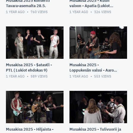
Musakisa 2025 konsertti
Musakisa 2025 - Kuun
Tavara-asemalta 28.5.
valoon - Apatia (Lukiot
ehdokas 10)
1 YEAR AGO
760
VIEWS
1 YEAR AGO
326
VIEWS
Musakisa 2025 - $atas€l -
Musakisa 2025 -
PTL ( Lukiot ehdokas 9)
Loppukesän valssi - Aaro
Joki & Arpajaiset ( Lukiot
1 YEAR AGO
589
VIEWS
1 YEAR AGO
553
VIEWS
ehdokas 8 )
Musakisa 2025 - Hiljaista -
Musakisa 2025 - Tulivuorii ja