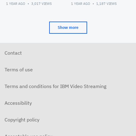
Creates Lumielle (
1)
1 YEAR AGO
3,017
VIEWS
1 YEAR AGO
1,187
VIEWS
Perusopetus ehdokas 5)
Show more
Contact
Terms of use
Terms and conditions for IBM Video Streaming
Accessibility
Copyright policy