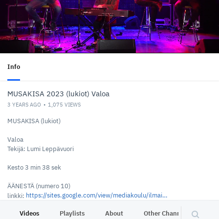
Info
MUSAKISA 2023 (lukiot) Valoa
3 YEARS AGO
1,075
VIEWS
MUSAKISA (lukiot)
Valoa
Tekijä: Lumi Leppävuori
Kesto 3 min 38 sek
ÄÄNESTÄ (numero 10)
https://sites.google.com/view/mediakoulu/ilmaisu-pajat/erityispajat/musakisa
linkki:
Videos
Playlists
About
Other Channels
Pr