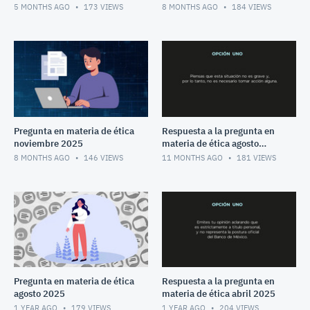
2025
5 MONTHS AGO
173
VIEWS
8 MONTHS AGO
184
VIEWS
Pregunta en materia de ética
Respuesta a la pregunta en
noviembre 2025
materia de ética agosto
2025
8 MONTHS AGO
146
VIEWS
11 MONTHS AGO
181
VIEWS
Pregunta en materia de ética
Respuesta a la pregunta en
agosto 2025
materia de ética abril 2025
1 YEAR AGO
179
VIEWS
1 YEAR AGO
204
VIEWS