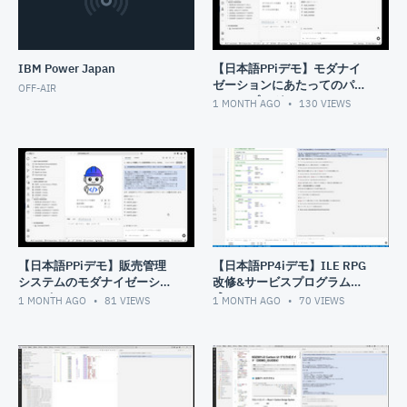
00:19:03
ソリューション・ラボ・ジャパン株式会社：【IBM i】人材
育成＆開発効率化＆BCP対策ソリューション
00:19:33
株式会社アグレックス：Toolbox新製品をはじめ、IBM i 基
幹システムと外部システムとの統合環境をご紹介します！
IBM Power Japan
【日本語PPiデモ】モダナイ
ゼーションにあたってのパイ
OFF-AIR
00:20:04
株式会社イグアス：IBM i の総合情報サイト「iWorld
ロットプログラムのアセスメ
1 MONTH AGO
130
VIEWS
Web」
ントレポート作成
00:20:34
iMagazine:IBM i 専門誌
00:21:14
Power11 登場(IBM 久野)
00:28:39
国産汎用機から IBM i へ移行成功、次のステップはAI活用
(イーネット 佐藤様)
00:53:20
APIとEDIで企業はこう変わる！アイコムにおけるサプライ
チェーン強化のための成功戦略(アイコム 岡田様)
01:07:07
IBM i 開発環境モダイナイズについて(イチネンホールディ
【日本語PPiデモ】販売管理
【日本語PP4iデモ】ILE RPG
ングス 上野様)
システムのモダナイゼーショ
改修&サービスプログラム作
ンレポート
成&RPGUnit
1 MONTH AGO
81
VIEWS
1 MONTH AGO
70
VIEWS
01:21:00
IBM i を使った尾家流モダナイゼーション(尾家産業 越智
様)
01:35:42
IBM i で実現する未来志向のDX基盤について(エム・シーシ
ー食品 石川様)
01:53:20
ごあいさつ(IBM 山崎)