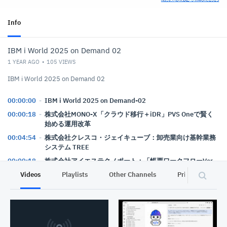
Info
IBM i World 2025 on Demand 02
1 YEAR AGO
105
VIEWS
IBM i World 2025 on Demand 02
00:00:00
IBM i World 2025 on Demand-02
00:00:18
株式会社MONO-X「クラウド移行＋iDR」PVS Oneで賢く
始める運用改革
00:04:54
株式会社クレスコ・ジェイキューブ：卸売業向け基幹業務
システム TREE
00:09:18
株式会社アイエステクノポート：「帳票ワークフローVer
2.0」＆漢字管理ツール「i-CGU」
Videos
Playlists
Other Channels
Privacy
00:14:15
株式会社GxP：AIの力でレガシーの技術継承と近代化を実
現
00:18:34
三和コムテック株式会社：IBMiを次世代に繋ぐ開発とセキ
ュリティソリューション