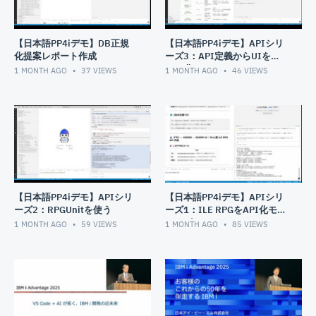
【日本語PP4iデモ】DB正規
【日本語PP4iデモ】APIシリ
化提案レポート作成
ーズ3：API定義からUIを
Web化
1 MONTH AGO
37
VIEWS
1 MONTH AGO
46
VIEWS
【日本語PP4iデモ】APIシリ
【日本語PP4iデモ】APIシリ
ーズ2：RPGUnitを使う
ーズ1：ILE RPGをAPI化モダ
ナイズ
1 MONTH AGO
59
VIEWS
1 MONTH AGO
85
VIEWS