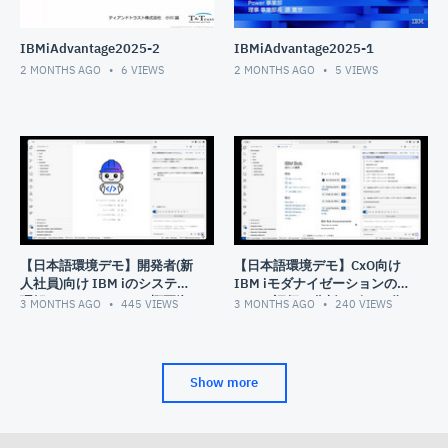
IBMiAdvantage2025-2
IBMiAdvantage2025-1
2 MONTHS AGO
6
VIEWS
2 MONTHS AGO
5
VIEWS
【日本語環境デモ】開発者(新
【日本語環境デモ】CxO向け
人社員)向け IBM iのシステム
IBM iモダナイゼーションの
理解のためにシステム概要資
ための評価・分析レポート作
3 MONTHS AGO
445
VIEWS
3 MONTHS AGO
240
VIEWS
料を作成
成
Show more