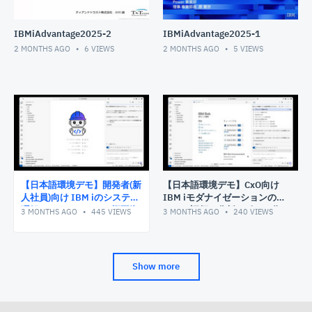
IBMiAdvantage2025-2
IBMiAdvantage2025-1
2 MONTHS AGO
6
VIEWS
2 MONTHS AGO
5
VIEWS
【日本語環境デモ】開発者(新
【日本語環境デモ】CxO向け
人社員)向け IBM iのシステム
IBM iモダナイゼーションの
理解のためにシステム概要資
ための評価・分析レポート作
3 MONTHS AGO
445
VIEWS
3 MONTHS AGO
240
VIEWS
料を作成
成
Show more