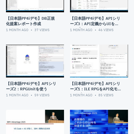
【日本語PP4iデモ】DB正規
【日本語PP4iデモ】APIシリ
化提案レポート作成
ーズ3：API定義からUIを
Web化
1 MONTH AGO
37
VIEWS
1 MONTH AGO
46
VIEWS
【日本語PP4iデモ】APIシリ
【日本語PP4iデモ】APIシリ
ーズ2：RPGUnitを使う
ーズ1：ILE RPGをAPI化モダ
ナイズ
1 MONTH AGO
59
VIEWS
1 MONTH AGO
85
VIEWS