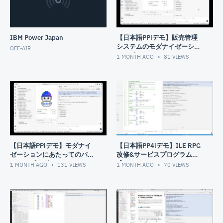
IBM Power Japan
【日本語PPiデモ】販売管理
システムのモダナイゼーショ
OFF-AIR
ンレポート
1 MONTH AGO
81
VIEWS
【日本語PPiデモ】モダナイ
【日本語PP4iデモ】ILE RPG
ゼーションにあたってのパイ
改修&サービスプログラム作
ロットプログラムのアセスメ
成&RPGUnit
1 MONTH AGO
131
VIEWS
1 MONTH AGO
70
VIEWS
ントレポート作成