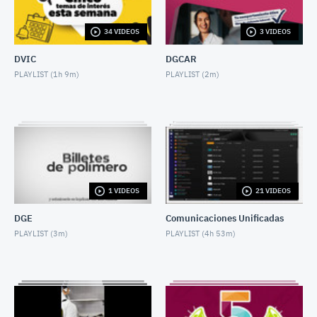
MARCH 13, 2023
34 VIDEOS
3 VIDEOS
Invitación a cápsulas
MARCH 24, 2023
DVIC
DGCAR
PLAYLIST (
1h 9m
)
PLAYLIST (
2m
)
Invitación a cápsulas
MAY 10, 2023
Invitación cápsulas
MAY 25, 2023
Presentación Campo Krasiba
1 VIDEOS
21 VIDEOS
JULY 11, 2023
DGE
Comunicaciones Unificadas
Invitación a cápsulas Fase III
PLAYLIST (
3m
)
PLAYLIST (
4h 53m
)
AUGUST 21, 2023
Invitación a cápsulas Fase III
SEPTEMBER 1, 2023