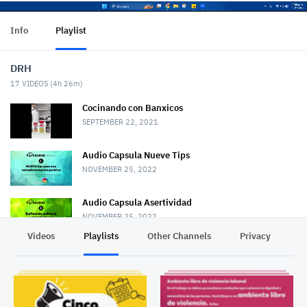
Info
Playlist
DRH
17
VIDEOS (
4h 26m
)
Cocinando con Banxicos
SEPTEMBER 22, 2021
Audio Capsula Nueve Tips
NOVEMBER 25, 2022
Audio Capsula Asertividad
NOVEMBER 25, 2022
Videos
Playlists
Other Channels
Privacy
Audio Capsula Cinco pilares
NOVEMBER 25, 2022
Invitación a cápsulas