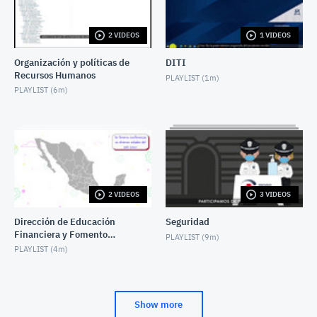
2 VIDEOS
1 VIDEOS
Organización y políticas de
DITI
Recursos Humanos
PLAYLIST (
1m
)
PLAYLIST (
6m
)
2 VIDEOS
3 VIDEOS
Dirección de Educación
Seguridad
Financiera y Fomento
PLAYLIST (
9m
)
Cultural
PLAYLIST (
4m
)
Show more