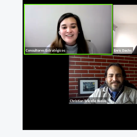
At position 00:11
00:11