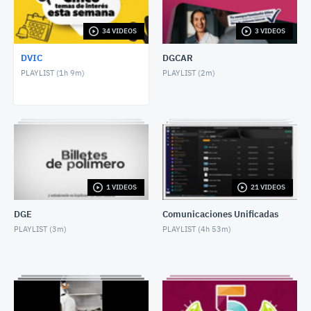
DECEMBER 8, 2023
34 VIDEOS
3 VIDEOS
CINCO TEMAS DE LA SEMANA 8 AGOSTO 2024
AUGUST 2, 2024
DVIC
DGCAR
PLAYLIST (
1h 9m
)
PLAYLIST (
2m
)
Video Gobernadora
DECEMBER 21, 2024
CINCO TEMAS DE LA SEMANA 19 mayo 2025
MAY 19, 2025
CINCO TEMAS DE LA SEMANA 30 JUNIO 2025
1 VIDEOS
21 VIDEOS
JUNE 26, 2025
DGE
Comunicaciones Unificadas
CINCO TEMAS DE LA SEMANA 14 JULIO 2025
PLAYLIST (
3m
)
PLAYLIST (
4h 53m
)
JULY 13, 2025
CINCO TEMAS DE LA SEMANA 28 de julio 2025
JULY 26, 2025