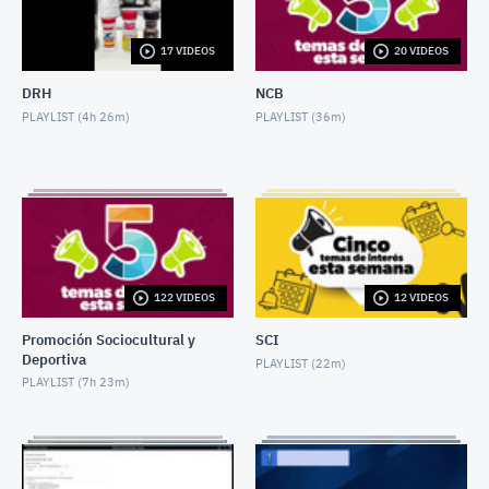
CINCO TEMAS DE LA SEMANA 11 AGOSTO 2025
AUGUST 9, 2025
17 VIDEOS
20 VIDEOS
DRH
NCB
CINCO TEMAS DE LA SEMANA 25 AGOSTO 2025
PLAYLIST (
4h 26m
)
PLAYLIST (
36m
)
AUGUST 22, 2025
CINCO TEMAS DE LA SEMANA 6 OCTUBRE 2025
OCTOBER 3, 2025
CINCO TEMAS DE LA SEMANA 20 OCTUBRE 2025
OCTOBER 17, 2025
122 VIDEOS
12 VIDEOS
CINCO TEMAS DE LA SEMANA 3 NOVIEMBRE 2025
Promoción Sociocultural y
SCI
NOVEMBER 1, 2025
Deportiva
PLAYLIST (
22m
)
PLAYLIST (
7h 23m
)
CINCO TEMAS DE LA SEMANA 18 NOVIEMBRE
2025
NOVEMBER 18, 2025
Centenario Banxico