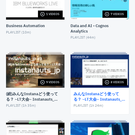
1 VIDEOS
7 VIDEOS
Business Automation
Data and AI - Cognos
Analytics
PLAYLIST (
10m
)
PLAYLIST (
44m
)
9 VIDEOS
8 VIDEOS
(続)みんなInstanaどう使って
みんなInstanaどう使って
る？ ~LT大会~ Instanauts_jp
る？ ~LT大会~ Instanauts_jp
#3
#2
PLAYLIST (
1h 35m
)
PLAYLIST (
1h 24m
)