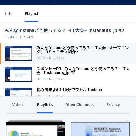
Info
Playlist
みんなInstanaどう使ってる？ ~LT大会~ Instanauts_jp #2
8
VIDEOS (
1h 24m
)
みんなInstanaどう使ってる？ ~LT大会~ オープニン
グ、コミュニティ紹介 :
OCTOBER 5, 2023
スポンサーPR : みんなInstanaどう使ってる？ ~LT大
会~ Instanauts_jp #2
OCTOBER 5, 2023
初心者集まれ! 10分でワカル Instana
OCTOBER 5, 2023
Videos
Playlists
Other Channels
Privacy
Instanaの事例LT "レポートがないなら作ればいいじ
ゃない！ "
OCTOBER 5, 2023
Instana Website Monitoringの話