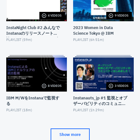
4 VIDEOS
9 VIDEOS
InstaNight Club #2 みんなで
2023 Women in Data
Instanaのリリースノートを
Science Tokyo @ IBM
読みながらワイワイ - 2023年
PLAYLIST (
59m
)
PLAYLIST (
6h 51m
)
8月26日開催
8 VIDEOS
3 VIDEOS
IBM M/WをInstanaで監視す
Instanauts_jp #1 監視とオブ
る
ザーバビリティのコミュニテ
ィはじめました！(Instana
PLAYLIST (
18m
)
PLAYLIST (
1h 29m
)
Observability User Group）
Show more