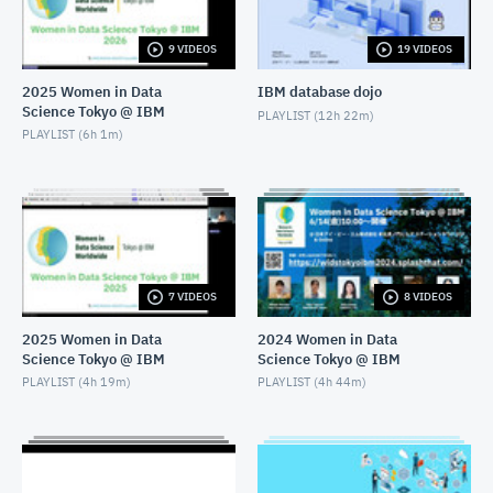
OCTOBER 5, 2023
9 VIDEOS
19 VIDEOS
コンテナ基盤での Instana 活用シーンご紹介
OCTOBER 5, 2023
2025 Women in Data
IBM database dojo
Science Tokyo @ IBM
PLAYLIST (
12h 22m
)
これで勝つる！トラブルシュート武勇伝 by Instana
PLAYLIST (
6h 1m
)
OCTOBER 5, 2023
Instanaユーザー同士の意見交換 & クロージング
OCTOBER 5, 2023
7 VIDEOS
8 VIDEOS
2025 Women in Data
2024 Women in Data
Science Tokyo @ IBM
Science Tokyo @ IBM
PLAYLIST (
4h 19m
)
PLAYLIST (
4h 44m
)