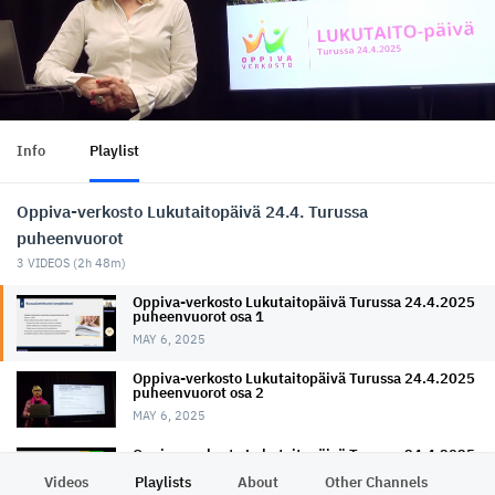
Info
Playlist
Oppiva-verkosto Lukutaitopäivä 24.4. Turussa
puheenvuorot
3
VIDEOS (
2h 48m
)
Oppiva-verkosto Lukutaitopäivä Turussa 24.4.2025
puheenvuorot osa 1
MAY 6, 2025
Oppiva-verkosto Lukutaitopäivä Turussa 24.4.2025
puheenvuorot osa 2
MAY 6, 2025
Oppiva-verkosto Lukutaitopäivä Turussa 24.4.2025
puheenvuorot osa 3
Videos
Playlists
About
Other Channels
Pr
MAY 6, 2025