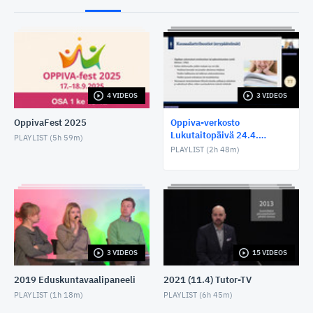
4 VIDEOS
3 VIDEOS
OppivaFest 2025
Oppiva-verkosto
Lukutaitopäivä 24.4.
PLAYLIST (
5h 59m
)
Turussa puheenvuorot
PLAYLIST (
2h 48m
)
3 VIDEOS
15 VIDEOS
2019 Eduskuntavaalipaneeli
2021 (11.4) Tutor-TV
PLAYLIST (
1h 18m
)
PLAYLIST (
6h 45m
)