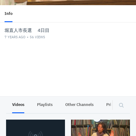
Info
堀直人市長選 4日目
7 YEARS AGO
56
VIEWS
Videos
Playlists
Other Channels
Privacy