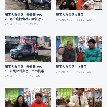
堀直人市長選 最終日その
堀直人市長選 1日目
2 市立病院危機の責任は？
7 YEARS AGO
114
VIEWS
7 YEARS AGO
93
VIEWS
堀直人市長選 最終日その
堀直人市長選 6日目
1 江別の現実と三つの提案
7 YEARS AGO
178
VIEWS
7 YEARS AGO
162
VIEWS