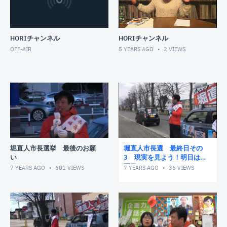
HORIチャンネル
HORIチャンネル
OFF-AIR
5 YEARS AGO
2
VIEWS
堀直人市長選挙 最後のお願
堀直人市長選 最終日その
い
3 現実を見よう！明日は投
票日!!!
7 YEARS AGO
601
VIEWS
7 YEARS AGO
36
VIEWS