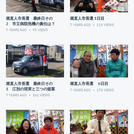
堀直人市長選 最終日その
堀直人市長選 1日目
2 市立病院危機の責任は？
7 YEARS AGO
114
VIEWS
7 YEARS AGO
93
VIEWS
堀直人市長選 最終日その
堀直人市長選 6日目
1 江別の現実と三つの提案
7 YEARS AGO
178
VIEWS
7 YEARS AGO
162
VIEWS