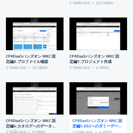
3 YEARS AGO
115
VIEWS
CP4DaaSハンズオン WKC 設
CP4DaaSハンズオン WKC 設
定編8.プロファイル確認
定編7.プロジェクト作成
3 YEARS AGO
12
VIEWS
3 YEARS AGO
6
VIEWS
CP4DaaSハンズオン WKC 設
CP4DaaSハンズオン WKC 設
定編6.カタログへのデータ資
定編5.Db2へのダミーデータ
産の登録
のロード
3 YEARS AGO
8
VIEWS
3 YEARS AGO
6
VIEWS