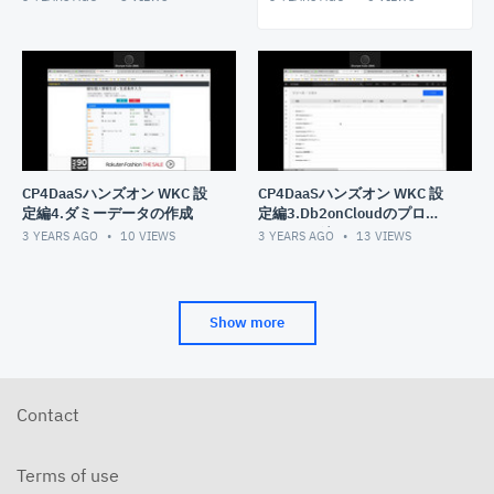
CP4DaaSハンズオン WKC 設
CP4DaaSハンズオン WKC 設
定編4.ダミーデータの作成
定編3.Db2onCloudのプロビ
ジョニング
3 YEARS AGO
10
VIEWS
3 YEARS AGO
13
VIEWS
Show more
Contact
Terms of use