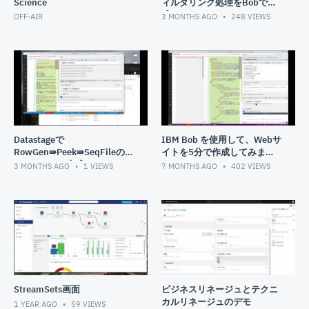
Science
ィルタリング処理をBobで生
成
OFF-AIR
3 MONTHS AGO
248
VIEWS
Datastageで
IBM Bob を使用して、Webサ
RowGen⇛Peek⇛SeqFileのフ
イトを5分で作成してみまし
ローをBobで生成
た。
3 MONTHS AGO
1
VIEWS
7 MONTHS AGO
402
VIEWS
StreamSets画面
ビジネスリネージュとテクニ
カルリネージュのデモ
1 YEAR AGO
59
VIEWS