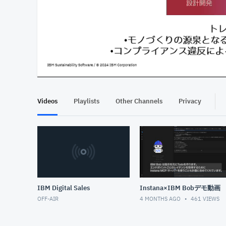
At position 00:13
00:13
Videos
Playlists
Other Channels
Privacy
IBM Digital Sales
Instana×IBM Bobデモ動画
OFF-AIR
4 MONTHS AGO
461
VIEWS