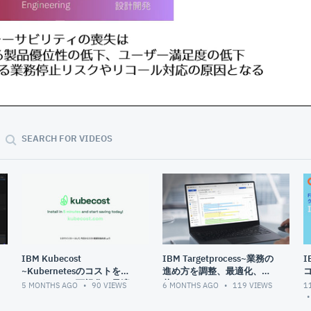
02:00
SEARCH FOR VIDEOS
IBM Kubecost
IBM Targetprocess~業務の
I
~Kubernetesのコストをリ
進め方を調整、最適化、変
アルタイムで可視化・最適
革する~
5 MONTHS AGO
90
VIEWS
6 MONTHS AGO
119
VIEWS
1
化する~