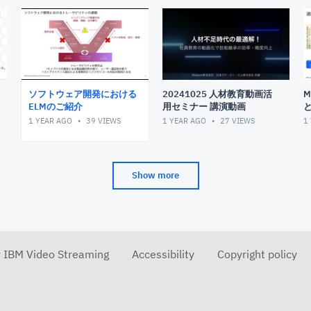
ソフトウェア開発における
20241025 人材教育動画活
M
ELMのご紹介
用セミナー 講演動画
1 YEAR AGO
39
VIEWS
1 YEAR AGO
27
VIEWS
1
Show more
r IBM Video Streaming
Accessibility
Copyright policy