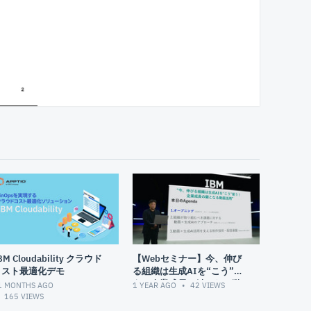
BM Cloudability クラウド
【Webセミナー】今、伸び
コスト最適化デモ
る組織は生成AIを“こう”使
う！企業成長の鍵となる動
1 MONTHS AGO
1 YEAR AGO
42
VIEWS
画活用
165
VIEWS