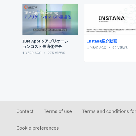
IBM Apptio アプリケーシ
Instana紹介動画
ョンコスト最適化デモ
1 YEAR AGO
92
VIEWS
1 YEAR AGO
275
VIEWS
Contact
Terms of use
Terms and conditions fo
Cookie preferences