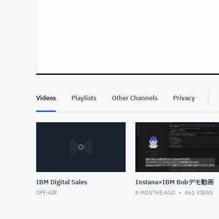
At position 00:12
00:12
Videos
Playlists
Other Channels
Privacy
IBM Digital Sales
Instana×IBM Bobデモ動画
OFF-AIR
4 MONTHS AGO
461
VIEWS