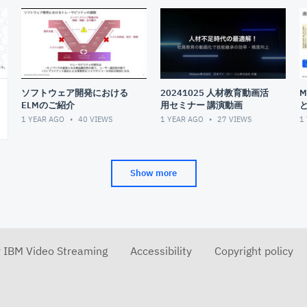
ソフトウェア開発における
20241025 人材教育動画活
M
ELMのご紹介
用セミナー 講演動画
1 YEAR AGO
40
VIEWS
1 YEAR AGO
27
VIEWS
1
Show more
r IBM Video Streaming
Accessibility
Copyright policy