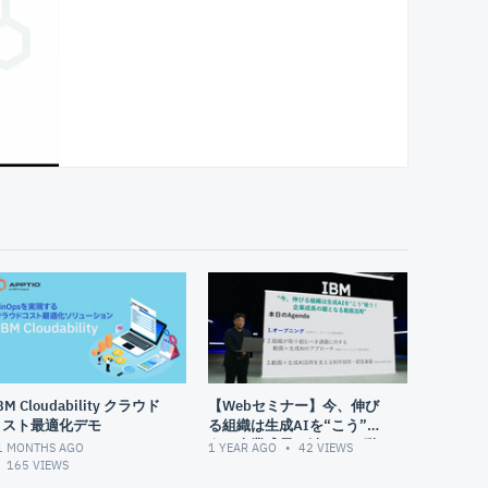
BM Cloudability クラウド
【Webセミナー】今、伸び
コスト最適化デモ
る組織は生成AIを“こう”使
う！企業成長の鍵となる動
1 MONTHS AGO
1 YEAR AGO
42
VIEWS
画活用
165
VIEWS