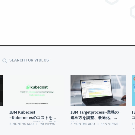
02:26
SEARCH FOR VIDEOS
IBM Kubecost
IBM Targetprocess~業務の
I
~Kubernetesのコストをリ
進め方を調整、最適化、変
アルタイムで可視化・最適
革する~
5 MONTHS AGO
90
VIEWS
6 MONTHS AGO
119
VIEWS
1
化する~