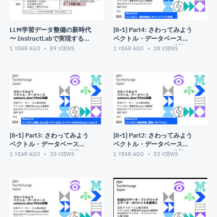
LLM学習データ整備の新時代
[8-1] Part4: さわってみよう
〜 InstructLabで実現するフ
ベクトル・データベース
ァインチューニング
watsonx.dataでRAG体験 3/4
1 YEAR AGO
89
VIEWS
1 YEAR AGO
28
VIEWS
[8-1] Part3: さわってみよう
[8-1] Part2: さわってみよう
ベクトル・データベース
ベクトル・データベース
watsonx.dataでRAG体験 3/4
watsonx.dataでRAG体験 2/4
1 YEAR AGO
30
VIEWS
1 YEAR AGO
53
VIEWS