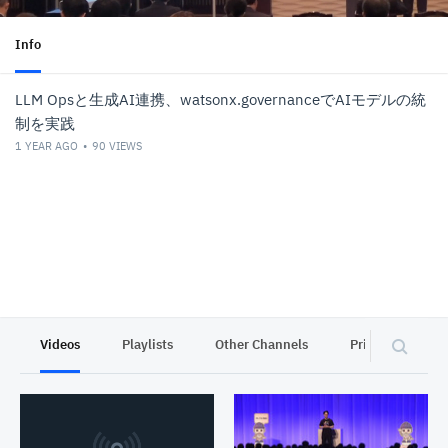
Info
LLM Opsと生成AI連携、watsonx.governanceでAIモデルの統
制を実践
1 YEAR AGO
90
VIEWS
Videos
Playlists
Other Channels
Privacy