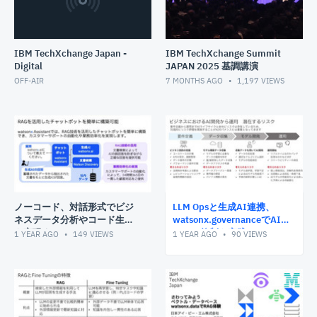
IBM TechXchange Japan -
IBM TechXchange Summit
Digital
JAPAN 2025 基調講演
OFF-AIR
7 MONTHS AGO
1,197
VIEWS
ノーコード、対話形式でビジ
LLM Opsと生成AI連携、
ネスデータ分析やコード生成
watsonx.governanceでAIモ
を実現するAI
デルの統制を実践
1 YEAR AGO
149
VIEWS
1 YEAR AGO
90
VIEWS