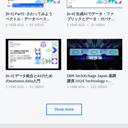
[8-1] Part1: さわってみよう
[6-4] 生成AIでデータ・ファ
ベクトル・データベース
ブリックとデータ・ガバナン
watsonx.dataでRAG体験
スを簡単に
1 YEAR AGO
93
VIEWS
1 YEAR AGO
30
VIEWS
[6-3] データ統合とAIのため
IBM TechXchage Japan 基調
のwatsonx.data入門
講演 2024 Technology ×
Change: AI+時代の価値創造
1 YEAR AGO
31
VIEWS
1 YEAR AGO
523
VIEWS
Show more