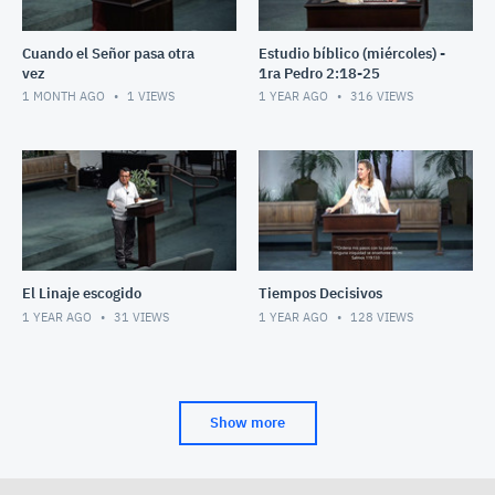
Cuando el Señor pasa otra
Estudio bíblico (miércoles) -
vez
1ra Pedro 2:18-25
1 MONTH AGO
1
VIEWS
1 YEAR AGO
316
VIEWS
El Linaje escogido
Tiempos Decisivos
1 YEAR AGO
31
VIEWS
1 YEAR AGO
128
VIEWS
Show more