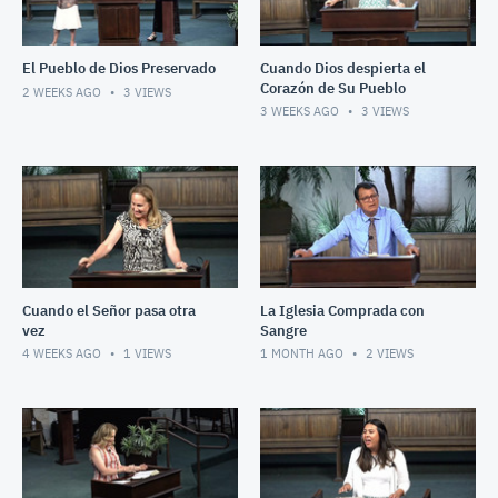
El Pueblo de Dios Preservado
Cuando Dios despierta el
Corazón de Su Pueblo
2 WEEKS AGO
3
VIEWS
3 WEEKS AGO
3
VIEWS
Cuando el Señor pasa otra
La Iglesia Comprada con
vez
Sangre
4 WEEKS AGO
1
VIEWS
1 MONTH AGO
2
VIEWS