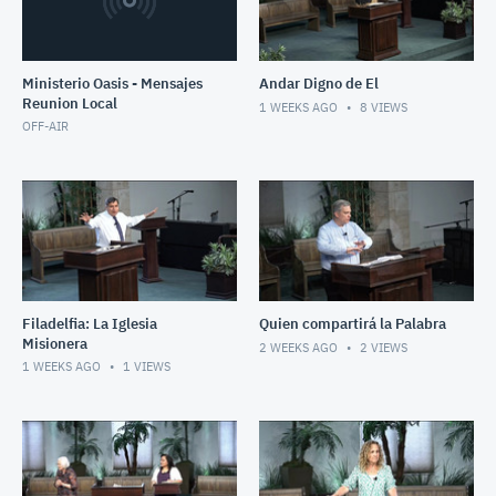
Ministerio Oasis - Mensajes
Andar Digno de El
Reunion Local
1 WEEKS AGO
8
VIEWS
OFF-AIR
Filadelfia: La Iglesia
Quien compartirá la Palabra
Misionera
2 WEEKS AGO
2
VIEWS
1 WEEKS AGO
1
VIEWS