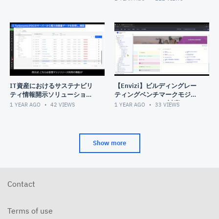
IT資産におけるサステナビリ
【Envizi】ビルディングレー
ティ情報開示ソリューション
ティングベンチマークモジュ
-Turbonomic・
ールによるGRESB対応のため
1 YEAR AGO
42
VIEWS
1 YEAR AGO
33
VIEWS
webMethods・Envizi連携活
のデータ管理
用例-
Show more
Contact
Terms of use