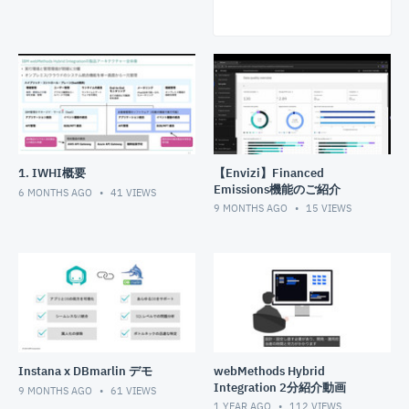
1. IWHI概要
【Envizi】Financed
Emissions機能のご紹介
6 MONTHS AGO
41
VIEWS
9 MONTHS AGO
15
VIEWS
Instana x DBmarlin デモ
webMethods Hybrid
Integration 2分紹介動画
9 MONTHS AGO
61
VIEWS
1 YEAR AGO
112
VIEWS