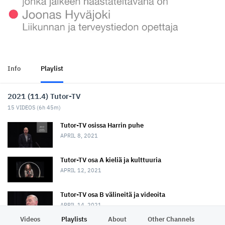
Info
Playlist
2021 (11.4) Tutor-TV
15
VIDEOS (
6h 45m
)
Tutor-TV osissa Harrin puhe
APRIL 8, 2021
Tutor-TV osa A kieliä ja kulttuuria
APRIL 12, 2021
Tutor-TV osa B välineitä ja videoita
APRIL 14, 2021
Videos
Playlists
About
Other Channels
Pr