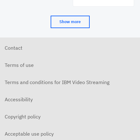
Tutor-TV osissa - esitys 6 videot - Joonas Hyväjoki
APRIL 18, 2021
Show more
Tutor-TV esitys 7 - työelämätaidot
APRIL 9, 2021
Contact
Tutor-TV osissa - esitys 8 - TVT merkit ja
oppilasagentit - Vesa Hursti
Terms of use
APRIL 19, 2021
Tutor-TV osissa - esitys 9 - Aluetutorin matkassa
Terms and conditions for IBM Video Streaming
Jari Halonen
APRIL 19, 2021
Accessibility
Tutor-TV esitys 10 - Pyöreän pöydän keskustelu
APRIL 11, 2021
Copyright policy
Acceptable use policy