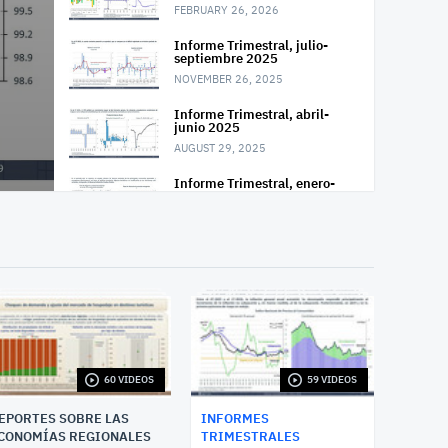
FEBRUARY 26, 2026
Informe Trimestral, julio-
septiembre 2025
NOVEMBER 26, 2025
Informe Trimestral, abril-
junio 2025
AUGUST 29, 2025
Informe Trimestral, enero-
marzo 2025
MAY 28, 2025
Informe Trimestral, octubre-
diciembre 2024
FEBRUARY 19, 2025
Informe Trimestral, julio-
septiembre 2024
NOVEMBER 27, 2024
60 VIDEOS
59 VIDEOS
Informe Trimestral, abril-
junio 2024
EPORTES SOBRE LAS
INFORMES
AUGUST 28, 2024
CONOMÍAS REGIONALES
TRIMESTRALES