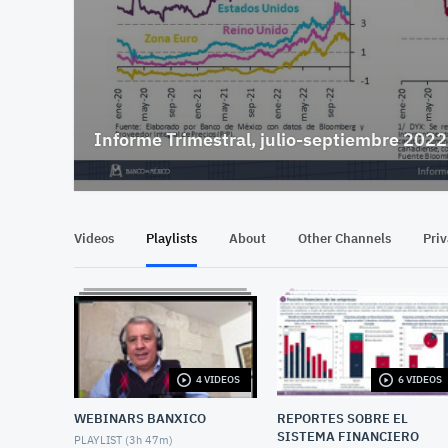
Informe Trimestral, julio-septiembre 2022
Videos
Playlists
About
Other Channels
Pri
4 VIDEOS
6 VIDEOS
WEBINARS BANXICO
REPORTES SOBRE EL
SISTEMA FINANCIERO
PLAYLIST (
3h 47m
)