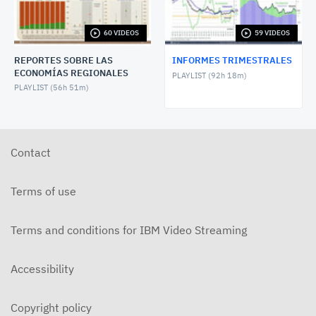
Informe Trimestral, julio-septiembre 2023
NOVEMBER 29, 2023
60 VIDEOS
59 VIDEOS
REPORTES SOBRE LAS
INFORMES TRIMESTRALES
Informe Trimestral, abril-junio 2023
ECONOMÍAS REGIONALES
PLAYLIST (
92h 18m
)
AUGUST 30, 2023
PLAYLIST (
56h 51m
)
Informe Trimestal, enero - marzo 2023
JUNE 1, 2023
Contact
Informe Trimestral, octubre-diciembre 2022
MARCH 1, 2023
Terms of use
Informe Trimestral, julio-septiembre 2022
NOVEMBER 30, 2022
Terms and conditions for IBM Video Streaming
Informe Trimestral, abril-junio 2022
Accessibility
AUGUST 31, 2022
Informe Trimestral, enero-marzo 2022
Copyright policy