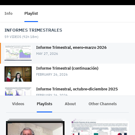
Info
Playlist
INFORMES TRIMESTRALES
59
VIDEOS (
92h 18m
)
Informe Trimestral, enero-marzo 2026
MAY 27, 2026
Informe Trimestral (continuación)
FEBRUARY 26, 2026
Informe Trimestral, octubre-diciembre 2025
FEBRUARY 26, 2026
Videos
Playlists
About
Other Channels
Pr
Informe Trimestral, julio-septiembre 2025
NOVEMBER 26, 2025
Informe Trimestral, abril-junio 2025