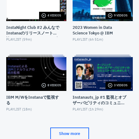
4 VIDEOS
9 VIDEOS
InstaNight Club #2 みんなで
2023 Women in Data
Instanaのリリースノートを
Science Tokyo @ IBM
読みながらワイワイ - 2023年
PLAYLIST (
59m
)
PLAYLIST (
6h 51m
)
8月26日開催
8 VIDEOS
3 VIDEOS
IBM M/WをInstanaで監視す
Instanauts_jp #1 監視とオブ
る
ザーバビリティのコミュニテ
ィはじめました！(Instana
PLAYLIST (
18m
)
PLAYLIST (
1h 29m
)
Observability User Group）
Show more