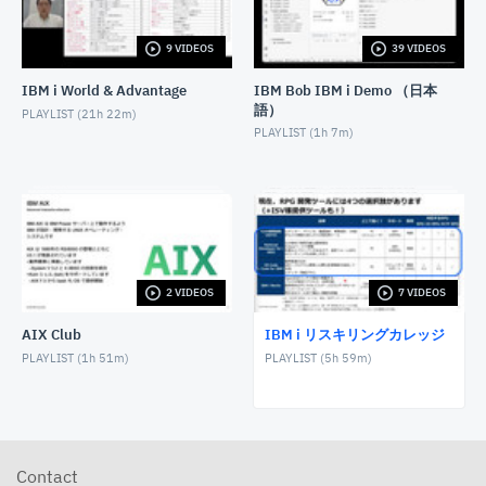
APRIL 16, 2025
9 VIDEOS
39 VIDEOS
「IBM i 技術者のためのSQL入門２回目 SQL対話型
編」IBM i リスキリングカレッジ
IBM i World & Advantage
IBM Bob IBM i Demo （日本
APRIL 16, 2025
語）
PLAYLIST (
21h 22m
)
「IBM i 技術者のためのSQL入門３回目 SQLで開発
PLAYLIST (
1h 7m
)
編」IBM i リスキリングカレッジ
APRIL 16, 2025
2 VIDEOS
7 VIDEOS
AIX Club
IBM i リスキリングカレッジ
PLAYLIST (
1h 51m
)
PLAYLIST (
5h 59m
)
Contact