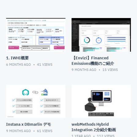
1. IWHI概要
【Envizi】Financed
Emissions機能のご紹介
6 MONTHS AGO
41
VIEWS
9 MONTHS AGO
15
VIEWS
Instana x DBmarlin デモ
webMethods Hybrid
Integration 2分紹介動画
9 MONTHS AGO
61
VIEWS
1 YEAR AGO
112
VIEWS