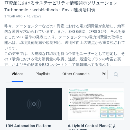
IT資産におけるサステナビリティ情報開示ソリューション -
Turbonomic・webMethods・Envizi連携活用例-
1 YEAR AGO
41
VIEWS
昨今、データセンターなどのIT資産における電力消費量が急増し、効率
的な運営が求められています。また、SASB基準、IFRS S2号、それを基
としたSSBJ基準の発表により、データセンターの電力消費量の取得と
開示は、環境負荷削減や規制対応、透明性向上の観点から重要視されて
います。
このデモでは、大規模なIT環境を持つ企業をユーザーとして想定し、そ
のIT環境における電力消費量の取得、連携、最適化プランの考案と実
行、およびその結果をESGレポートとして情報開示する流れを、
Turbonomic、webMethods、Enviziといった製品を用いてご紹介しま
Videos
Playlists
Other Channels
Privacy
す。
IBM Automation Platform
6. Hybrid Control Planeによ