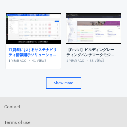
IT資産におけるサステナビリ
【Envizi】ビルディングレー
ティ情報開示ソリューション
ティングベンチマークモジュ
-Turbonomic・
ールによるGRESB対応のため
1 YEAR AGO
41
VIEWS
1 YEAR AGO
33
VIEWS
webMethods・Envizi連携活
のデータ管理
用例-
Show more
Contact
Terms of use