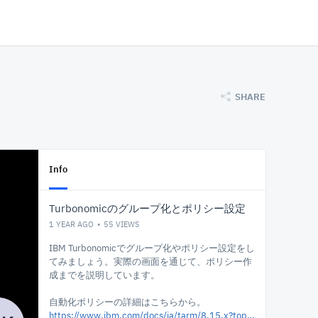
SHARE
Info
Turbonomicのグループ化とポリシー設定
1 YEAR AGO
55
VIEWS
IBM Turbonomicでグループ化やポリシー設定をし
てみましょう。実際の画面を通じて、ポリシー作
成までを説明しています。
自動化ポリシーの詳細はこちらから。
https://www.ibm.com/docs/ja/tarm/8.15.x?topic=policies-automation