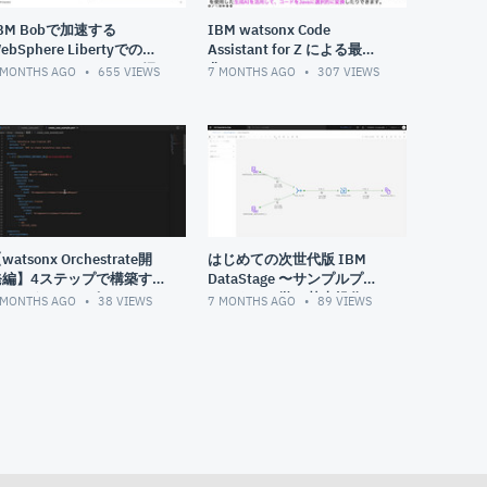
BM Bobで加速する
IBM watsonx Code
ebSphere Libertyでの開
Assistant for Z による最適
 - スキルアセットのご紹
化
 MONTHS AGO
655
VIEWS
7 MONTHS AGO
307
VIEWS
介
watsonx Orchestrate開
はじめての次世代版 IBM
発編】4ステップで構築す
DataStage 〜サンプルプロ
るカスタマーサポートシス
ジェクトで学ぶ基本操作〜
 MONTHS AGO
38
VIEWS
7 MONTHS AGO
89
VIEWS
テム：ステップ④：
alesforce連携でケース起
票機能を開発