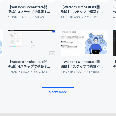
【watsonx Orchestrate開
【watsonx Orchestrate開
I
発編】3ステップで構築す
発編】3ステップで構築す
W
る社員問い合わせ対応AIエ
る社員問い合わせ対応AIエ
発
1 MONTH AGO
6
VIEWS
1 MONTH AGO
12
VIEWS
4
ージェント| ステップ②：
ージェント| ステップ①：
Slackエージェントの構築
社内規定に関するRAGエー
ジェントの作成
【watsonx Orchestrate開
【watsonx Orchestrate開
【
発編】4ステップで構築す
発編】4ステップで構築す
るカスタマーサポートシス
るカスタマーサポートシス
7 MONTHS AGO
55
VIEWS
7 MONTHS AGO
45
VIEWS
7
テム：ステップ②：レシー
テム：ステップ③：ナレッ
ト情報抽出機能を開発
ジで判断し返信するエージ
S
ェント設定
Show more