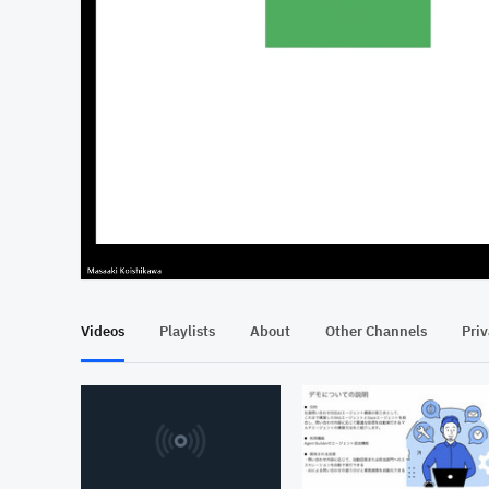
At position 00:14
00:14
Videos
Playlists
About
Other Channels
Pri