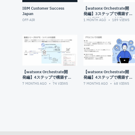
IBM Customer Success
【watsonx Orchestrate開
Japan
発編】3ステップで構築す
る社員問い合わせ対応AIエ
OFF-AIR
1 MONTH AGO
189
VIEWS
ージェント| ステップ③：
マルチエージェントの作成
【watsonx Orchestrate開
【watsonx Orchestrate開
発編】4ステップで構築す
発編】4ステップで構築す
るカスタマーサポートシス
るカスタマーサポートシス
7 MONTHS AGO
74
VIEWS
7 MONTHS AGO
68
VIEWS
テム：動画シリーズの全体
テム：ステップ①：DB連携
説明
でRAGエージェントを作成