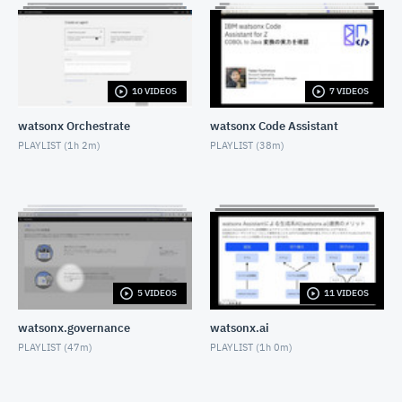
OCTOBER 14, 2021
WatsonStudioで簡単機械学習１（準備編）-2K
10Mbps
OCTOBER 14, 2021
10 VIDEOS
7 VIDEOS
CP4D「Watson Knowledge Catalog」を利用したエ
ンタープライズ・データガバナンス (動画1：イントロ
ダクション〜ログイン/カタログの作成)
watsonx Orchestrate
watsonx Code Assistant
NOVEMBER 10, 2021
PLAYLIST (
1h 2m
)
PLAYLIST (
38m
)
CP4D「Watson Knowledge Catalog」を利用したエ
ンタープライズ・データガバナンス (動画2：データ資
産の登録)
NOVEMBER 10, 2021
CP4D「Watson Knowledge Catalog」を利用したエ
ンタープライズ・データガバナンス (動画3：ガバナン
ス成果物の登録)
NOVEMBER 10, 2021
5 VIDEOS
11 VIDEOS
CP4D「Watson Knowledge Catalog」を利用したエ
ンタープライズ・データガバナンス (動画4：カタログ
watsonx.governance
watsonx.ai
の共有)
PLAYLIST (
47m
)
PLAYLIST (
1h 0m
)
NOVEMBER 10, 2021
CP4D「Watson Knowledge Catalog」を利用したエ
ンタープライズ・データガバナンス (動画5：カタログ