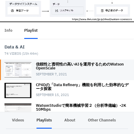
Info
Playlist
Data & AI
74
VIDEOS (
15h 44m
)
信頼性と透明性の高いAIを運用するためのWatson
OpenScale
SEPTEMBER 7, 2021
CP4Dの「Data Refinery」機能を利用した 効率的なデ
ータ探索
SEPTEMBER 15, 2021
WatsonStudioで簡単機械学習２（分析準備編）-2K
10Mbps
OCTOBER 14, 2021
Videos
Playlists
About
Other Channels
Pr
WatsonStudioで簡単機械学習３（実践編）-2K
10Mbps