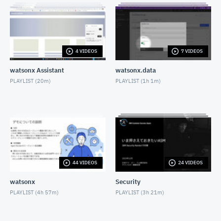
の検索)
NOVEMBER 10, 2021
CP4D「Watson Knowledge Catalog」を利用したエ
ンタープライズ・データガバナンス (動画6：データの
探索)
4 VIDEOS
7 VIDEOS
NOVEMBER 10, 2021
CP4D 分析ダッシュボードのご紹介
watsonx Assistant
watsonx.data
NOVEMBER 10, 2021
PLAYLIST (
20m
)
PLAYLIST (
1h 1m
)
CP4DaaSを始めてみよう
NOVEMBER 10, 2021
使ってみよう Watson Text to Speech
NOVEMBER 26, 2021
44 VIDEOS
24 VIDEOS
CP4DをCLIで操作してみよう
NOVEMBER 29, 2021
watsonx
Security
PLAYLIST (
4h 57m
)
PLAYLIST (
3h 21m
)
WatsonTextToSpeechで視覚情報を聴覚情報へ
NOVEMBER 30, 2021