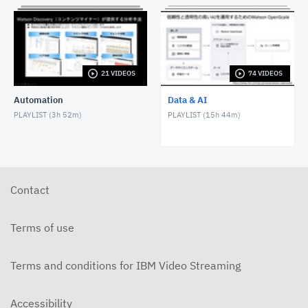
Watson Discoveryを使ったお客様の声分析
DECEMBER 16, 2021
IBM Cloud + SPSS Modeler Flow でデータ分析をや
21 VIDEOS
74 VIDEOS
ってみよう！
MARCH 16, 2022
Automation
Data & AI
PLAYLIST (
3h 52m
)
PLAYLIST (
15h 44m
)
チャットボットでDB2のマニュアルを検索してみた
MARCH 31, 2022
Cloud Pak for Dataで、 データ仮想化を始める ~1.準
備~
Contact
MAY 26, 2022
Watson Queryでデータ仮想化してみよう part 3
Terms of use
JUNE 3, 2022
Watson Queryでデータ仮想化してみよう part 2
Terms and conditions for IBM Video Streaming
JUNE 3, 2022
Accessibility