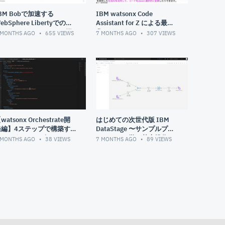
BM Bobで加速する
IBM watsonx Code
ebSphere Libertyでの開
Assistant for Z による最適
 - スキルアセットのご紹
化
 MONTHS AGO
655
VIEWS
7 MONTHS AGO
307
VIEWS
介
watsonx Orchestrate開
はじめての次世代版 IBM
発編】4ステップで構築す
DataStage 〜サンプルプロ
るカスタマーサポートシス
ジェクトで学ぶ基本操作〜
 MONTHS AGO
38
VIEWS
7 MONTHS AGO
89
VIEWS
テム：ステップ④：
alesforce連携でケース起
票機能を開発