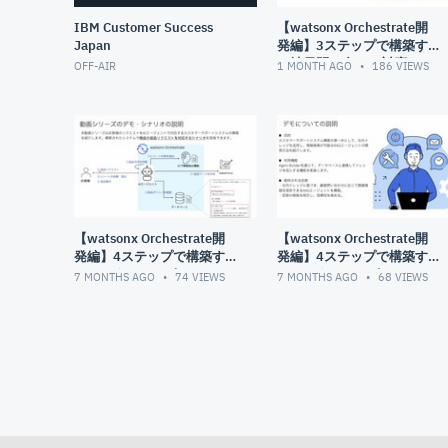
IBM Customer Success
【watsonx Orchestrate開
Japan
発編】3ステップで構築す
る社員問い合わせ対応AIエ
OFF-AIR
1 MONTH AGO
186
VIEWS
ージェント| ステップ③：
マルチエージェントの作成
【watsonx Orchestrate開
【watsonx Orchestrate開
発編】4ステップで構築す
発編】4ステップで構築す
るカスタマーサポートシス
るカスタマーサポートシス
7 MONTHS AGO
74
VIEWS
7 MONTHS AGO
68
VIEWS
テム：動画シリーズの全体
テム：ステップ①：DB連携
説明
でRAGエージェントを作成