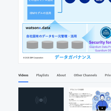
At position 00:12
00:12
Videos
Playlists
About
Other Channels
Pri