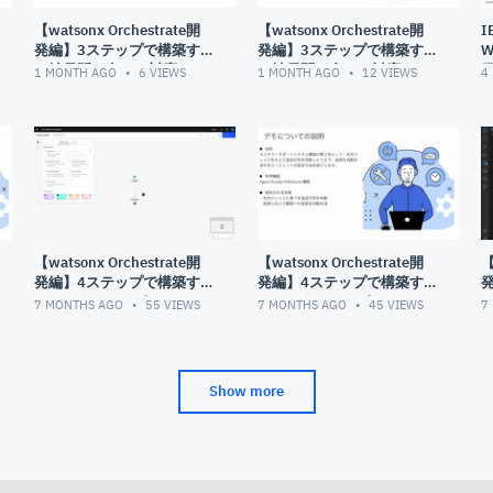
【watsonx Orchestrate開
【watsonx Orchestrate開
I
発編】3ステップで構築す
発編】3ステップで構築す
W
る社員問い合わせ対応AIエ
る社員問い合わせ対応AIエ
発
1 MONTH AGO
6
VIEWS
1 MONTH AGO
12
VIEWS
4
ージェント| ステップ②：
ージェント| ステップ①：
Slackエージェントの構築
社内規定に関するRAGエー
ジェントの作成
【watsonx Orchestrate開
【watsonx Orchestrate開
【
発編】4ステップで構築す
発編】4ステップで構築す
るカスタマーサポートシス
るカスタマーサポートシス
7 MONTHS AGO
55
VIEWS
7 MONTHS AGO
45
VIEWS
7
テム：ステップ②：レシー
テム：ステップ③：ナレッ
ト情報抽出機能を開発
ジで判断し返信するエージ
S
ェント設定
Show more