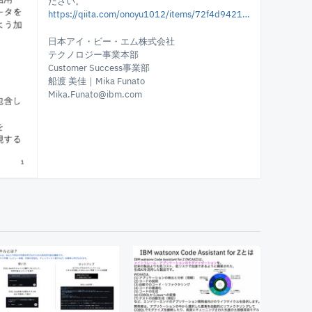
ださい。
https://qiita.com/onoyu1012/items/72f4d942190f7d73e207
日本アイ・ビー・エム株式会社
テクノロジー事業本部
Customer Success事業部
船渡 美佳｜Mika Funato
Mika.Funato@ibm.com