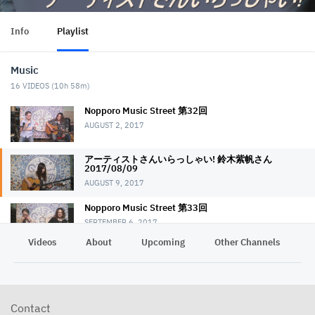
Info
Playlist
Music
16
VIDEOS (
10h 58m
)
Nopporo Music Street 第32回
AUGUST 2, 2017
アーティストさんいらっしゃい! 鈴木紫帆さん
2017/08/09
AUGUST 9, 2017
Nopporo Music Street 第33回
SEPTEMBER 6, 2017
Videos
About
Upcoming
Other Channels
P
Nopporo Music Street 第34回
OCTOBER 4, 2017
アツコさん！猫が顔洗ってますよ!? 2017/10/18 アー
Contact
ティストさんいらっしゃい