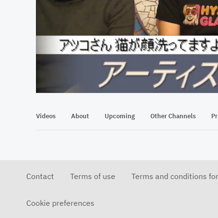
At position 00:13
00:13
Videos
About
Upcoming
Other Channels
Pr
Contact
Terms of use
Terms and conditions fo
Cookie preferences