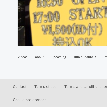
At position 00:09
00:09
Videos
About
Upcoming
Other Channels
Pr
Contact
Terms of use
Terms and conditions fo
Cookie preferences