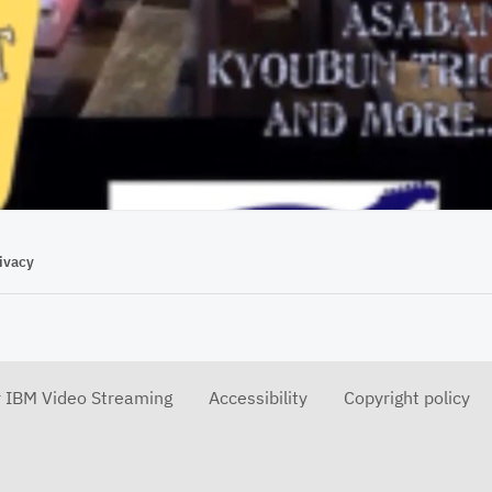
39:19
ivacy
r IBM Video Streaming
Accessibility
Copyright policy