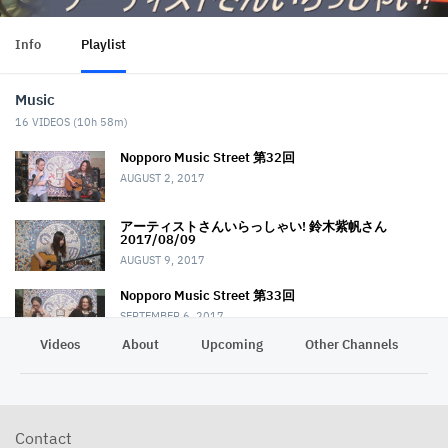
Info
Playlist
Music
16
VIDEOS (
10h 58m
)
Nopporo Music Street 第32回
AUGUST 2, 2017
アーティストさんいらっしゃい! 鈴木紫帆さん
2017/08/09
AUGUST 9, 2017
Nopporo Music Street 第33回
SEPTEMBER 6, 2017
Videos
About
Upcoming
Other Channels
P
Nopporo Music Street 第34回
OCTOBER 4, 2017
アツコさん！猫が顔洗ってますよ!? 2017/10/18 アー
Contact
ティストさんいらっしゃい