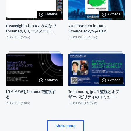
JUNE 14, 2022
4 VIDEOS
9 VIDEOS
Db2サポートが語る！Db2の好きなとこ＆開発の裏側
教えます
InstaNight Club #2 みんなで
2023 Women in Data
APRIL 28, 2022
Instanaのリリースノートを
Science Tokyo @ IBM
読みながらワイワイ - 2023年
PLAYLIST (
59m
)
PLAYLIST (
6h 51m
)
8月26日開催
8 VIDEOS
3 VIDEOS
IBM M/WをInstanaで監視す
Instanauts_jp #1 監視とオブ
る
ザーバビリティのコミュニテ
ィはじめました！(Instana
PLAYLIST (
18m
)
PLAYLIST (
1h 29m
)
Observability User Group）
Show more