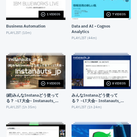
RDS for Db2 はじめの一歩・作り方編
JUNE 28, 2024
1 VIDEOS
7 VIDEOS
Business Automation
Data and AI - Cognos
データベース ハンズオン超入門 Db2 on Cloudを使っ
てみよう!
Analytics
PLAYLIST (
10m
)
SEPTEMBER 8, 2023
PLAYLIST (
44m
)
Db2 REST APIを使ってみよう! 〜Db2 on Cloud編〜
JULY 27, 2023
1時間でわかる&魅せる! Db2 LUW 11.5.8の最新情報
JUNE 28, 2023
9 VIDEOS
8 VIDEOS
Db2 pureScale on AWS登場！(Database Dojo)
(続)みんなInstanaどう使って
みんなInstanaどう使って
DECEMBER 20, 2022
る？ ~LT大会~ Instanauts_jp
る？ ~LT大会~ Instanauts_jp
#3
#2
PLAYLIST (
1h 35m
)
PLAYLIST (
1h 24m
)
Db2でシェアサイクルポートの地理情報分析をやって
みよう!
OCTOBER 3, 2022
IBM Database Dojo ~無償のDb2 on CloudをJupyter
Notebookから使ってみよう~