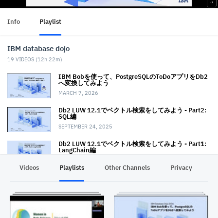
Info
Playlist
IBM database dojo
19
VIDEOS (
12h 22m
)
IBM Bobを使って、PostgreSQLのToDoアプリをDb2
へ変換してみよう
MARCH 7, 2026
Db2 LUW 12.1でベクトル検索をしてみよう - Part2:
SQL編
SEPTEMBER 24, 2025
Db2 LUW 12.1でベクトル検索をしてみよう - Part1:
LangChain編
SEPTEMBER 24, 2025
Videos
Playlists
Other Channels
Privacy
High Performance Unload for Db2をみてみよう
AUGUST 11, 2025
watsonx.data上のベクトル・データベース Milvusを
見てみよう