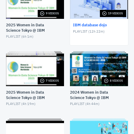
APRIL 30, 2025
9 VIDEOS
19 VIDEOS
RDS for Db2: 2025年3月最新情報アップデート
APRIL 30, 2025
2025 Women in Data
IBM database dojo
Science Tokyo @ IBM
PLAYLIST (
12h 22m
)
Db2 SaaS(Db2 on Cloud Gen3)を見てみよう
PLAYLIST (
6h 1m
)
MARCH 11, 2025
RDS for Db2 データ移行編 - Part3: Qレプリケーショ
ンでデータ連携
OCTOBER 28, 2024
RDS for Db2 データ移行編 - Part2: S3経由のバックア
7 VIDEOS
8 VIDEOS
ップ/リストアでデータ移行
OCTOBER 16, 2024
2025 Women in Data
2024 Women in Data
Science Tokyo @ IBM
Science Tokyo @ IBM
RDS for Db2 はじめの一歩・バックアップ編
PLAYLIST (
4h 19m
)
PLAYLIST (
4h 44m
)
JULY 29, 2024
RDS for Db2 はじめの一歩・HA(高可用性)編
JULY 12, 2024