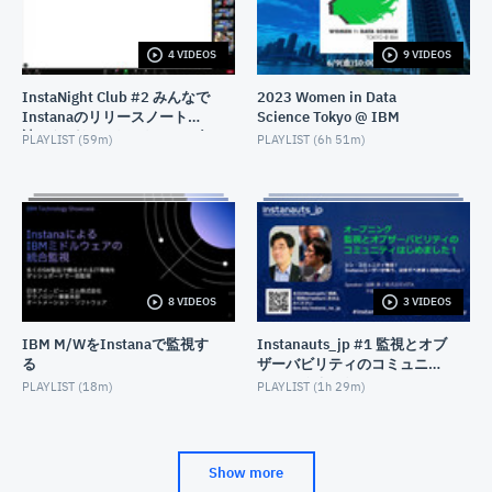
JUNE 14, 2022
4 VIDEOS
9 VIDEOS
Db2サポートが語る！Db2の好きなとこ＆開発の裏側
教えます
InstaNight Club #2 みんなで
2023 Women in Data
APRIL 28, 2022
Instanaのリリースノートを
Science Tokyo @ IBM
読みながらワイワイ - 2023年
PLAYLIST (
59m
)
PLAYLIST (
6h 51m
)
8月26日開催
8 VIDEOS
3 VIDEOS
IBM M/WをInstanaで監視す
Instanauts_jp #1 監視とオブ
る
ザーバビリティのコミュニテ
ィはじめました！(Instana
PLAYLIST (
18m
)
PLAYLIST (
1h 29m
)
Observability User Group）
Show more