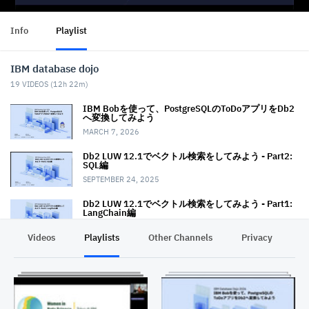
Info
Playlist
IBM database dojo
19
VIDEOS (
12h 22m
)
IBM Bobを使って、PostgreSQLのToDoアプリをDb2
へ変換してみよう
MARCH 7, 2026
Db2 LUW 12.1でベクトル検索をしてみよう - Part2:
SQL編
SEPTEMBER 24, 2025
Db2 LUW 12.1でベクトル検索をしてみよう - Part1:
LangChain編
SEPTEMBER 24, 2025
Videos
Playlists
Other Channels
Privacy
High Performance Unload for Db2をみてみよう
AUGUST 11, 2025
watsonx.data上のベクトル・データベース Milvusを
見てみよう