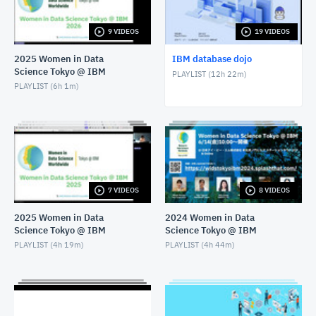
APRIL 30, 2025
9 VIDEOS
19 VIDEOS
RDS for Db2: 2025年3月最新情報アップデート
APRIL 30, 2025
2025 Women in Data
IBM database dojo
Science Tokyo @ IBM
PLAYLIST (
12h 22m
)
Db2 SaaS(Db2 on Cloud Gen3)を見てみよう
PLAYLIST (
6h 1m
)
MARCH 11, 2025
RDS for Db2 データ移行編 - Part3: Qレプリケーショ
ンでデータ連携
OCTOBER 28, 2024
RDS for Db2 データ移行編 - Part2: S3経由のバックア
7 VIDEOS
8 VIDEOS
ップ/リストアでデータ移行
OCTOBER 16, 2024
2025 Women in Data
2024 Women in Data
Science Tokyo @ IBM
Science Tokyo @ IBM
RDS for Db2 はじめの一歩・バックアップ編
PLAYLIST (
4h 19m
)
PLAYLIST (
4h 44m
)
JULY 29, 2024
RDS for Db2 はじめの一歩・HA(高可用性)編
JULY 12, 2024