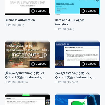
RDS for Db2 はじめの一歩・作り方編
JUNE 28, 2024
1 VIDEOS
7 VIDEOS
Business Automation
Data and AI - Cognos
データベース ハンズオン超入門 Db2 on Cloudを使っ
てみよう!
Analytics
PLAYLIST (
10m
)
SEPTEMBER 8, 2023
PLAYLIST (
44m
)
Db2 REST APIを使ってみよう! 〜Db2 on Cloud編〜
JULY 27, 2023
1時間でわかる&魅せる! Db2 LUW 11.5.8の最新情報
JUNE 28, 2023
9 VIDEOS
8 VIDEOS
Db2 pureScale on AWS登場！(Database Dojo)
(続)みんなInstanaどう使って
みんなInstanaどう使って
DECEMBER 20, 2022
る？ ~LT大会~ Instanauts_jp
る？ ~LT大会~ Instanauts_jp
#3
#2
PLAYLIST (
1h 35m
)
PLAYLIST (
1h 24m
)
Db2でシェアサイクルポートの地理情報分析をやって
みよう!
OCTOBER 3, 2022
IBM Database Dojo ~無償のDb2 on CloudをJupyter
Notebookから使ってみよう~