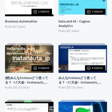
1 VIDEOS
7 VIDEOS
Business Automation
Data and AI - Cognos
Analytics
PLAYLIST (
10m
)
PLAYLIST (
44m
)
9 VIDEOS
8 VIDEOS
(続)みんなInstanaどう使って
みんなInstanaどう使って
る？ ~LT大会~ Instanauts_jp
る？ ~LT大会~ Instanauts_jp
#3
#2
PLAYLIST (
1h 35m
)
PLAYLIST (
1h 24m
)