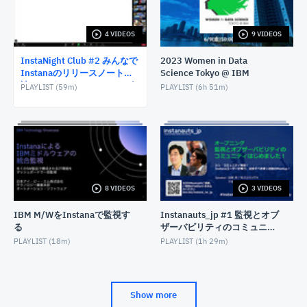
4 VIDEOS
9 VIDEOS
InstaNight Club #2 みんなで
2023 Women in Data
Instanaのリリースノートを
Science Tokyo @ IBM
読みながらワイワイ - 2023年
PLAYLIST (
59m
)
PLAYLIST (
6h 51m
)
8月26日開催
8 VIDEOS
3 VIDEOS
IBM M/WをInstanaで監視す
Instanauts_jp #1 監視とオブ
る
ザーバビリティのコミュニテ
ィはじめました！(Instana
PLAYLIST (
18m
)
PLAYLIST (
1h 29m
)
Observability User Group）
Show more