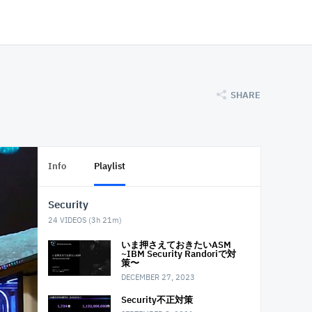
SHARE
Info
Playlist
Security
24
VIDEOS (
3h 21m
)
いま押さえておきたいASM
~IBM Security Randoriで対
策〜
DECEMBER 27, 2023
Security不正対策