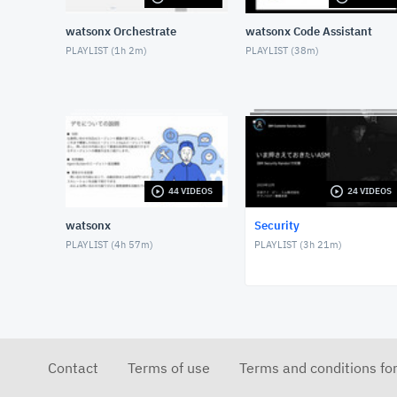
watsonx Orchestrate
watsonx Code Assistant
PLAYLIST (
1h 2m
)
PLAYLIST (
38m
)
44 VIDEOS
24 VIDEOS
watsonx
Security
PLAYLIST (
4h 57m
)
PLAYLIST (
3h 21m
)
Contact
Terms of use
Terms and conditions fo