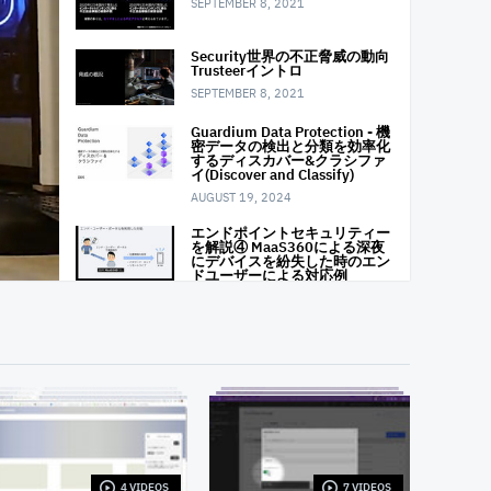
SEPTEMBER 8, 2021
Security世界の不正脅威の動向
Trusteerイントロ
SEPTEMBER 8, 2021
Guardium Data Protection - 機
密データの検出と分類を効率化
するディスカバー&クラシファ
イ(Discover and Classify)
AUGUST 19, 2024
エンドポイントセキュリティー
を解説④ MaaS360による深夜
にデバイスを紛失した時のエン
ドユーザーによる対応例
JUNE 27, 2024
エンドポイント・セキュリティ
ーを解説③ MaaS360による
デバイスを紛失した時の対応例
MAY 14, 2024
Guardium Data Protection - コ
ンプラインス モニター スマー
ト アシスタント
APRIL 25, 2024
4 VIDEOS
7 VIDEOS