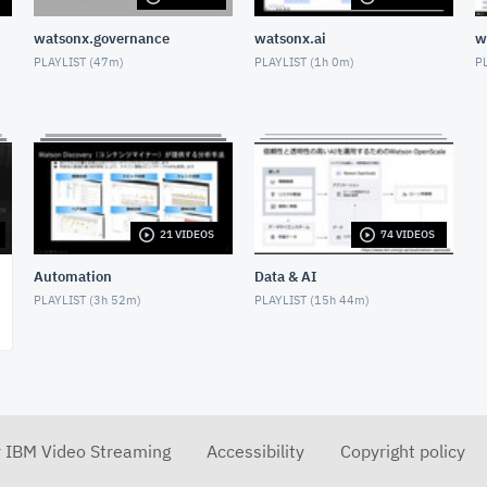
watsonx.governance
watsonx.ai
w
PLAYLIST (
47m
)
PLAYLIST (
1h 0m
)
PL
21 VIDEOS
74 VIDEOS
Automation
Data & AI
PLAYLIST (
3h 52m
)
PLAYLIST (
15h 44m
)
r IBM Video Streaming
Accessibility
Copyright policy