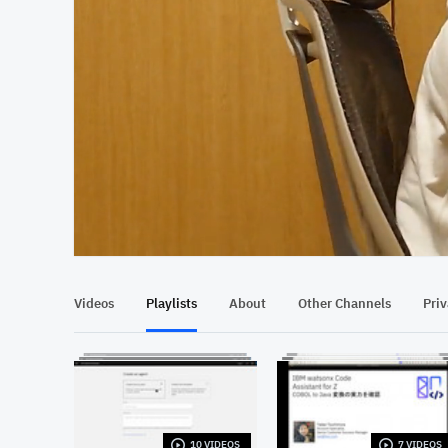
At position 00:15
00:15
Videos
Playlists
About
Other Channels
Pri
10 VIDEOS
7 VIDEOS