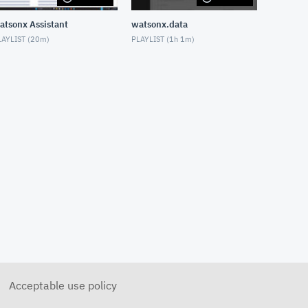
エンドポイント・セキュリティ
ーを解説② エンドポイントへ
atsonx Assistant
watsonx.data
の脅威と対策を理解しよう
AYLIST (
20m
)
PLAYLIST (
1h 1m
)
APRIL 16, 2024
エンドポイント・セキュリティ
ーを解説① エンドポイント・
セキュリティーを理解しよう
MARCH 29, 2024
Ansibleを動かしてみたZ
DECEMBER 29, 2023
サイバーセキュリティー101 業
界のトレンドやチャレンジとゼ
ロトラストアプローチ
DECEMBER 23, 2022
サイバーセキュリティー101 ハ
ッキングと脅威のランドスケー
プ
DECEMBER 23, 2022
サイバーセキュリティー101 基
本的なツールとインフラ
Acceptable use policy
DECEMBER 23, 2022