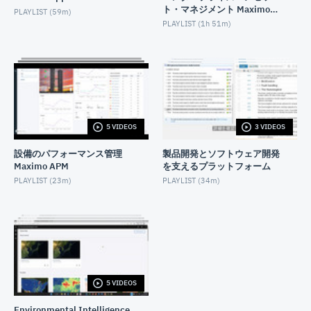
ト・マネジメント Maximo
PLAYLIST (
59m
)
Manage
PLAYLIST (
1h 51m
)
5 VIDEOS
3 VIDEOS
設備のパフォーマンス管理
製品開発とソフトウェア開発
Maximo APM
を支えるプラットフォーム
PLAYLIST (
23m
)
PLAYLIST (
34m
)
5 VIDEOS
Environmental Intelligence