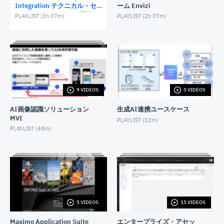
JANUARY 21, 2026
Integration テクニカル・セ
ーム Envizi
ミナー（2025/12/16 開催）
PLAYLIST (
3h 37m
)
PLAYLIST (
2h 37m
)
9 VIDEOS
5 VIDEOS
AI画像認識ソリューション
生成AI連携ユースケース
MVI
PLAYLIST (
12m
)
PLAYLIST (
48m
)
5 VIDEOS
15 VIDEOS
Maximo Application Suite
エンタープライズ・アセッ